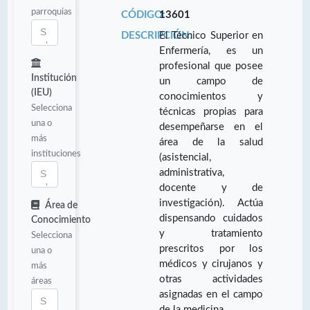
parroquias
CÓDIGO:
13601
DESCRIPCIÓN:
El Técnico Superior en
Enfermería, es un
profesional que posee
Institución
un campo de
(IEU)
conocimientos y
Selecciona
técnicas propias para
una o
desempeñarse en el
más
área de la salud
instituciones
(asistencial,
administrativa,
docente y de
investigación). Actúa
Área de
dispensando cuidados
Conocimiento
y tratamiento
Selecciona
prescritos por los
una o
médicos y cirujanos y
más
otras actividades
áreas
asignadas en el campo
de la medicina.