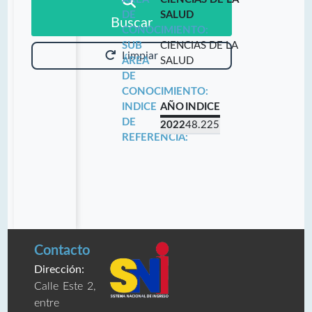
DE
SALUD
Buscar
CONOCIMIENTO:
SUB
CIENCIAS DE LA
Limpiar
ÁREA
SALUD
DE
CONOCIMIENTO:
INDICE
AÑO
INDICE
DE
2022
48.225
REFERENCIA:
Contacto
Dirección:
Calle Este 2,
entre