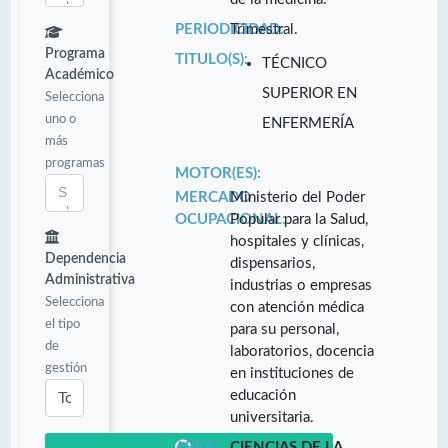
PERIODICIDAD:
Trimestral.
Programa
TITULO(S):
TÉCNICO
Académico
SUPERIOR EN
Selecciona
uno o
ENFERMERÍA
más
programas
MOTOR(ES):
MERCADO
Ministerio del Poder
OCUPACIONAL:
Popular para la Salud,
hospitales y clínicas,
Dependencia
dispensarios,
Administrativa
industrias o empresas
Selecciona
con atención médica
el tipo
para su personal,
de
laboratorios, docencia
gestión
en instituciones de
educación
universitaria.
ÁREA
CIENCIAS DE LA