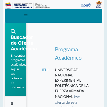
Buscador
de Oferta
Académica
Programa
Encuentra
Académico
programas
académicos
según
IEU:
UNIVERSIDAD
tus
NACIONAL
criterios
EXPERIMENTAL
de
POLITÉCNICA DE LA
búsqueda
FUERZA ARMADA
(ver
NACIONAL
oferta de esta