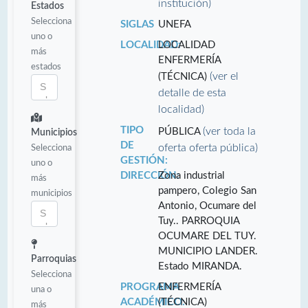
institución)
Estados
Selecciona
SIGLAS
UNEFA
uno o
LOCALIDAD:
LOCALIDAD
más
ENFERMERÍA
estados
(ver el
(TÉCNICA)
detalle de esta
localidad)
TIPO
(ver toda la
PÚBLICA
Municipios
DE
oferta oferta pública)
Selecciona
GESTIÓN:
uno o
DIRECCIÓN:
Zona industrial
más
pampero, Colegio San
municipios
Antonio, Ocumare del
Tuy.. PARROQUIA
OCUMARE DEL TUY.
MUNICIPIO LANDER.
Parroquias
Estado MIRANDA.
Selecciona
PROGRAMA
ENFERMERÍA
una o
ACADÉMICO:
(TÉCNICA)
más