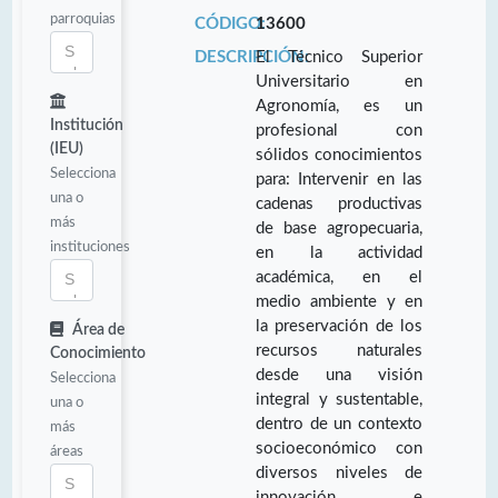
parroquias
CÓDIGO:
13600
DESCRIPCIÓN:
El Técnico Superior
Universitario en
Agronomía, es un
Institución
profesional con
(IEU)
sólidos conocimientos
Selecciona
para: Intervenir en las
una o
cadenas productivas
más
de base agropecuaria,
instituciones
en la actividad
académica, en el
medio ambiente y en
la preservación de los
Área de
recursos naturales
Conocimiento
desde una visión
Selecciona
integral y sustentable,
una o
dentro de un contexto
más
socioeconómico con
áreas
diversos niveles de
innovación e