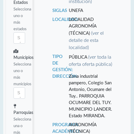
institución)
Estados
Selecciona
SIGLAS
UNEFA
uno o
LOCALIDAD:
LOCALIDAD
más
AGRONOMÍA
estados
(ver el
(TÉCNICA)
detalle de esta
localidad)
TIPO
(ver toda la
PÚBLICA
Municipios
DE
oferta oferta pública)
Selecciona
GESTIÓN:
uno o
DIRECCIÓN:
Zona industrial
más
pampero, Colegio San
municipios
Antonio, Ocumare del
Tuy.. PARROQUIA
OCUMARE DEL TUY.
MUNICIPIO LANDER.
Parroquias
Estado MIRANDA.
Selecciona
PROGRAMA
AGRONOMÍA
una o
ACADÉMICO:
(TÉCNICA)
más