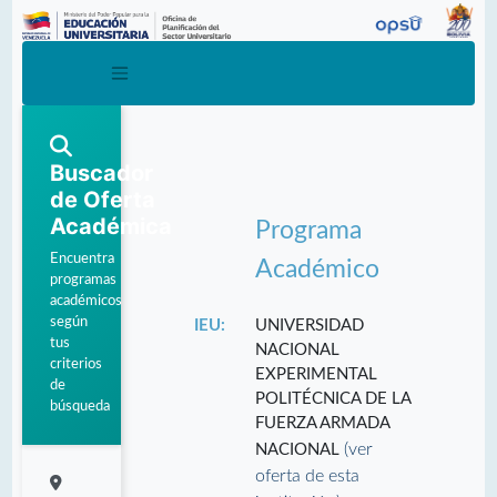
Buscador
de Oferta
Académica
Programa
Encuentra
Académico
programas
académicos
según
IEU:
UNIVERSIDAD
tus
NACIONAL
criterios
EXPERIMENTAL
de
POLITÉCNICA DE LA
búsqueda
FUERZA ARMADA
(ver
NACIONAL
oferta de esta