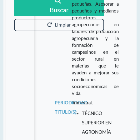
pequeñas. Asesorar a
Buscar
pequeños y medianos
productores
agropecuarios en
Limpiar
labores de producción
agropecuaria y la
formación de
campesinos en el
sector rural en
materias que le
ayuden a mejorar sus
condiciones
socioeconómicas de
vida.
PERIODICIDAD:
Trimestral.
TITULO(S):
TÉCNICO
SUPERIOR EN
AGRONOMÍA