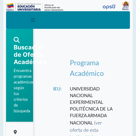
Buscador
de Oferta
Académica
Programa
Encuentra
Académico
programas
académicos
según
IEU:
UNIVERSIDAD
tus
NACIONAL
criterios
EXPERIMENTAL
de
POLITÉCNICA DE LA
búsqueda
FUERZA ARMADA
(ver
NACIONAL
oferta de esta