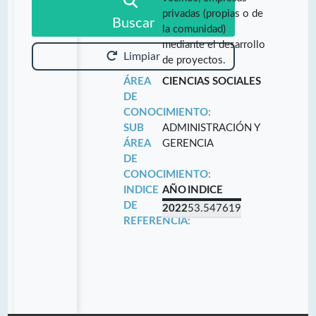
privadas (propias o de
Buscar
la comunidad)
mediante el desarrollo
Limpiar
de proyectos.
ÁREA
CIENCIAS SOCIALES
DE
CONOCIMIENTO:
SUB
ADMINISTRACIÓN Y
ÁREA
GERENCIA
DE
CONOCIMIENTO:
INDICE
AÑO
INDICE
DE
2022
53.547619
REFERENCIA: