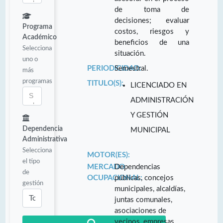
de toma de
decisiones; evaluar
Programa
costos, riesgos y
Académico
beneficios de una
Selecciona
situación.
uno o
PERIODICIDAD:
Semestral.
más
programas
TITULO(S):
LICENCIADO EN
ADMINISTRACIÓN
Y GESTIÓN
Dependencia
MUNICIPAL
Administrativa
Selecciona
MOTOR(ES):
el tipo
MERCADO
Dependencias
de
OCUPACIONAL:
públicas, concejos
gestión
municipales, alcaldías,
juntas comunales,
asociaciones de
vecinos, empresas