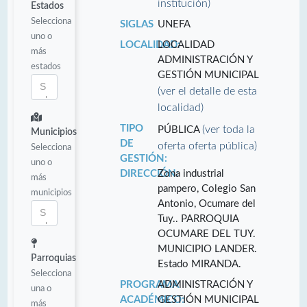
institución)
Estados
Selecciona
SIGLAS
UNEFA
uno o
LOCALIDAD:
LOCALIDAD
más
ADMINISTRACIÓN Y
estados
GESTIÓN MUNICIPAL
(ver el detalle de esta
localidad)
TIPO
(ver toda la
PÚBLICA
Municipios
DE
oferta oferta pública)
Selecciona
GESTIÓN:
uno o
DIRECCIÓN:
Zona industrial
más
pampero, Colegio San
municipios
Antonio, Ocumare del
Tuy.. PARROQUIA
OCUMARE DEL TUY.
MUNICIPIO LANDER.
Parroquias
Estado MIRANDA.
Selecciona
PROGRAMA
ADMINISTRACIÓN Y
una o
ACADÉMICO:
GESTIÓN MUNICIPAL
más