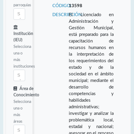
parroquias
CÓDIGO:
13598
DESCRIPCIÓN:
El Licenciado en
Administración y
Gestión Municipal,
Institución
está preparado para la
(IEU)
capacitación de
Selecciona
recursos humanos en
una o
la interpretación de
más
los requerimientos del
instituciones
estado y de la
sociedad en el ámbito
municipal; mediante el
desarrollo de
Área de
competencias y
Conocimiento
habilidades
Selecciona
administrativas;
una o
investigar y analizar la
más
problemática local,
áreas
estadal y nacional;
asesorar en el proceso