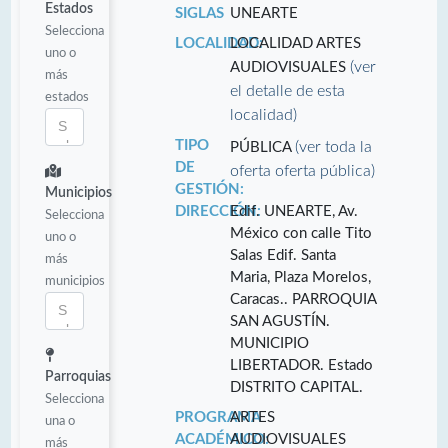
Estados
SIGLAS
UNEARTE
Selecciona
LOCALIDAD:
LOCALIDAD ARTES
uno o
(ver
AUDIOVISUALES
más
el detalle de esta
estados
localidad)
TIPO
(ver toda la
PÚBLICA
DE
oferta oferta pública)
GESTIÓN:
Municipios
DIRECCIÓN:
Edif. UNEARTE, Av.
Selecciona
México con calle Tito
uno o
Salas Edif. Santa
más
Maria, Plaza Morelos,
municipios
Caracas.. PARROQUIA
SAN AGUSTÍN.
MUNICIPIO
LIBERTADOR. Estado
Parroquias
DISTRITO CAPITAL.
Selecciona
PROGRAMA
ARTES
una o
ACADÉMICO:
AUDIOVISUALES
más