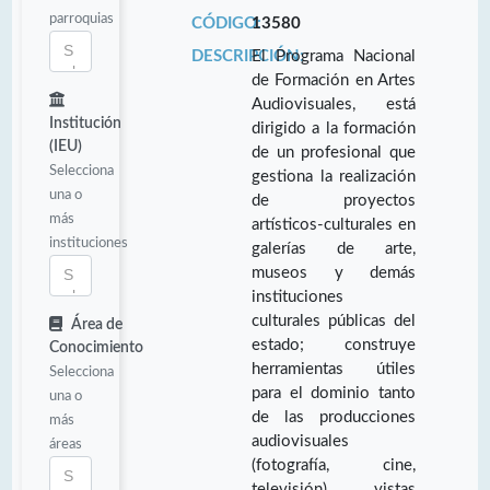
parroquias
CÓDIGO:
13580
DESCRIPCIÓN:
El Programa Nacional
de Formación en Artes
Audiovisuales, está
Institución
dirigido a la formación
(IEU)
de un profesional que
Selecciona
gestiona la realización
una o
de proyectos
más
artísticos-culturales en
instituciones
galerías de arte,
museos y demás
instituciones
culturales públicas del
Área de
estado; construye
Conocimiento
herramientas útiles
Selecciona
para el dominio tanto
una o
de las producciones
más
audiovisuales
áreas
(fotografía, cine,
televisión) vistas