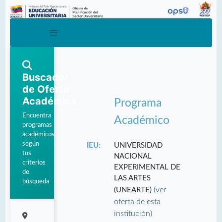
Buscador
de Oferta
Académica
Programa
Encuentra
Académico
programas
académicos
según
IEU:
UNIVERSIDAD
tus
NACIONAL
criterios
EXPERIMENTAL DE
de
LAS ARTES
búsqueda
(ver
(UNEARTE)
oferta de esta
institución)