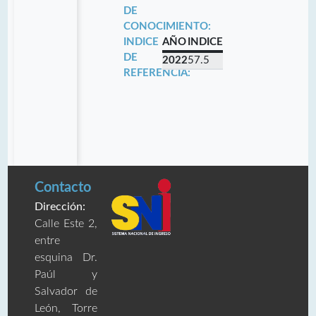
DE
CONOCIMIENTO:
INDICE
AÑO
INDICE
DE
2022
57.5
REFERENCIA:
Contacto
Dirección:
Calle Este 2,
entre
esquina Dr.
Paúl y
Salvador de
León, Torre