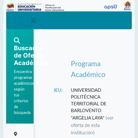
Buscador
de Oferta
Académica
Programa
Encuentra
Académico
programas
académicos
según
IEU:
UNIVERSIDAD
tus
POLITÉCNICA
criterios
TERRITORIAL DE
de
BARLOVENTO
búsqueda
(ver
"ARGELIA LAYA"
oferta de esta
institución)