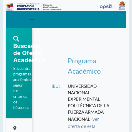
Buscador
de Oferta
Académica
Programa
Encuentra
Académico
programas
académicos
según
IEU:
UNIVERSIDAD
tus
NACIONAL
criterios
EXPERIMENTAL
de
POLITÉCNICA DE LA
búsqueda
FUERZA ARMADA
(ver
NACIONAL
oferta de esta