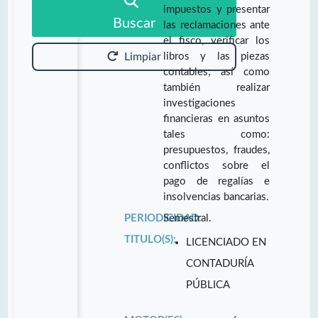
impuestos y presentar
Buscar
las reclamaciones ante
el fisco, verificar los
libros y las piezas
Limpiar
contables; así como
también realizar
investigaciones
financieras en asuntos
tales como:
presupuestos, fraudes,
conflictos sobre el
pago de regalías e
insolvencias bancarias.
PERIODICIDAD:
Semestral.
TITULO(S):
LICENCIADO EN
CONTADURÍA
PÚBLICA