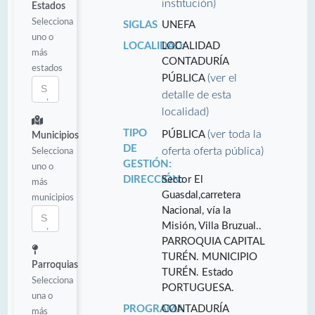
institución)
Estados
Selecciona
SIGLAS
UNEFA
uno o
LOCALIDAD:
LOCALIDAD
más
CONTADURÍA
estados
(ver el
PÚBLICA
detalle de esta
localidad)
TIPO
(ver toda la
PÚBLICA
Municipios
DE
oferta oferta pública)
Selecciona
GESTIÓN:
uno o
DIRECCIÓN:
Sector El
más
Guasdal,carretera
municipios
Nacional, vía la
Misión, Villa Bruzual..
PARROQUIA CAPITAL
TURÉN. MUNICIPIO
Parroquias
TURÉN. Estado
Selecciona
PORTUGUESA.
una o
PROGRAMA
CONTADURÍA
más