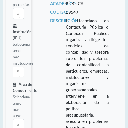
ACADÉMICO:
PÚBLICA
parroquias
CÓDIGO:
13547
DESCRIPCIÓN:
El Licenciado en
Contaduría Pública o
Institución
Contador Público,
(IEU)
organiza y dirige los
Selecciona
servicios de
una o
contabilidad y asesora
más
sobre los problemas
instituciones
de contabilidad a
particulares, empresas,
instituciones y
organismos
Área de
gubernamentales.
Conocimiento
Interviene en la
Selecciona
elaboración de la
una o
política
más
presupuestaria,
áreas
asesora en problemas
financieros,