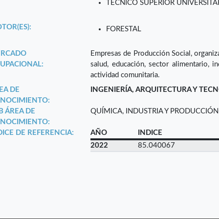
TÉCNICO SUPERIOR UNIVERSITA
TOR(ES):
FORESTAL
RCADO
Empresas de Producción Social, organiza
UPACIONAL:
salud, educación, sector alimentario, i
actividad comunitaria.
EA DE
INGENIERÍA, ARQUITECTURA Y TEC
NOCIMIENTO:
B ÁREA DE
QUÍMICA, INDUSTRIA Y PRODUCCIÓN
NOCIMIENTO:
DICE DE REFERENCIA:
AÑO
INDICE
2022
85.040067