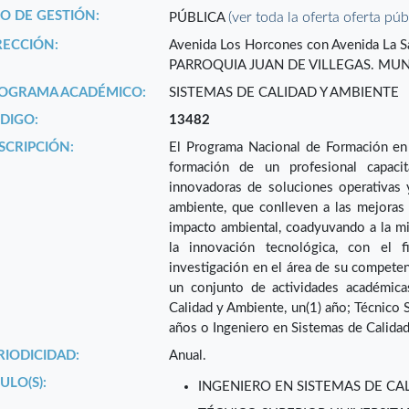
PO DE GESTIÓN:
(ver toda la oferta oferta púb
PÚBLICA
RECCIÓN:
Avenida Los Horcones con Avenida La Sa
PARROQUIA JUAN DE VILLEGAS. MUNIC
OGRAMA ACADÉMICO:
SISTEMAS DE CALIDAD Y AMBIENTE
DIGO:
13482
SCRIPCIÓN:
El Programa Nacional de Formación en 
formación de un profesional capacita
innovadoras de soluciones operativas y
ambiente, que conlleven a las mejoras 
impacto ambiental, coadyuvando a la mi
la innovación tecnológica, con el f
investigación en el área de su compete
un conjunto de actividades académica
Calidad y Ambiente, un(1) año; Técnico S
años o Ingeniero en Sistemas de Calidad
RIODICIDAD:
Anual.
ULO(S):
INGENIERO EN SISTEMAS DE CA