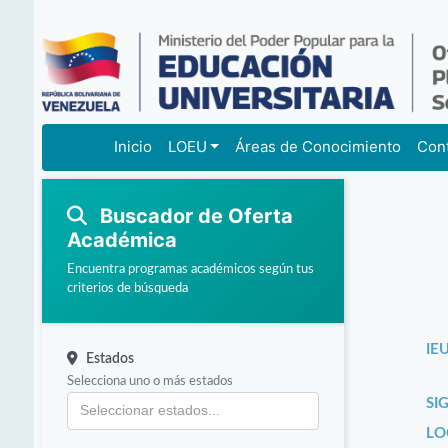
Inicio
LOEU
Áreas de Conocimiento
Con
Buscador de Oferta
Académica
Encuentra programas académicos según tus
criterios de búsqueda
IEU
Estados
Selecciona uno o más estados
SI
LO