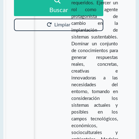
requeridos. Ejercer un
Buscar
rol como agente
protagonista de
cambio en la
Limpiar
implantación de
sistemas sustentables.
Dominar un conjunto
de conocimientos para
generar respuestas
reales, concretas,
creativas e
innovadoras a las
necesidades del
entorno, tomando en
consideración los
sistemas actuales y
posibles en los
campos tecnológicos,
económicos,
socioculturales y