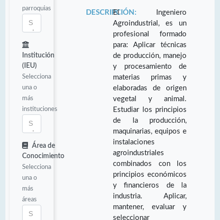
parroquias
DESCRIPCIÓN:
El Ingeniero
Agroindustrial, es un
profesional formado
para: Aplicar técnicas
Institución
de producción, manejo
(IEU)
y procesamiento de
Selecciona
materias primas y
una o
elaboradas de origen
más
vegetal y animal.
instituciones
Estudiar los principios
de la producción,
maquinarias, equipos e
instalaciones
Área de
agroindustriales
Conocimiento
combinados con los
Selecciona
principios económicos
una o
y financieros de la
más
industria. Aplicar,
áreas
mantener, evaluar y
seleccionar