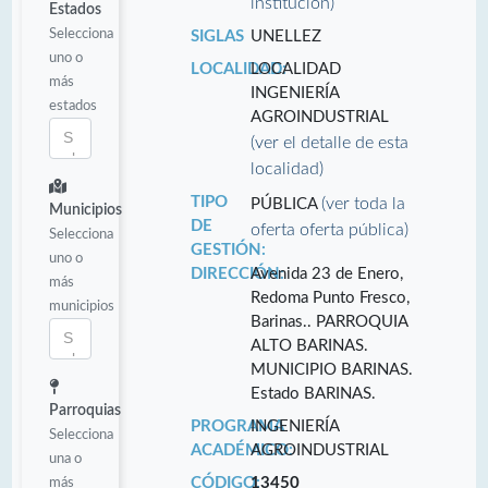
institución)
Estados
Selecciona
SIGLAS
UNELLEZ
uno o
LOCALIDAD:
LOCALIDAD
más
INGENIERÍA
estados
AGROINDUSTRIAL
(ver el detalle de esta
localidad)
TIPO
(ver toda la
PÚBLICA
Municipios
DE
oferta oferta pública)
Selecciona
GESTIÓN:
uno o
DIRECCIÓN:
Avenida 23 de Enero,
más
Redoma Punto Fresco,
municipios
Barinas.. PARROQUIA
ALTO BARINAS.
MUNICIPIO BARINAS.
Estado BARINAS.
Parroquias
PROGRAMA
INGENIERÍA
Selecciona
ACADÉMICO:
AGROINDUSTRIAL
una o
más
CÓDIGO:
13450