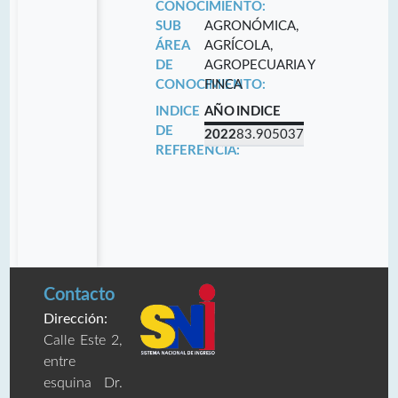
CONOCIMIENTO:
SUB
AGRONÓMICA,
ÁREA
AGRÍCOLA,
DE
AGROPECUARIA Y
CONOCIMIENTO:
FINCA
INDICE
AÑO
INDICE
DE
2022
83.905037
REFERENCIA:
Contacto
Dirección:
Calle Este 2,
entre
esquina Dr.