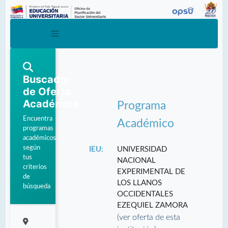
Buscador
de Oferta
Académica
Programa
Encuentra
Académico
programas
académicos
según
IEU:
UNIVERSIDAD
tus
NACIONAL
criterios
EXPERIMENTAL DE
de
LOS LLANOS
búsqueda
OCCIDENTALES
EZEQUIEL ZAMORA
(ver oferta de esta