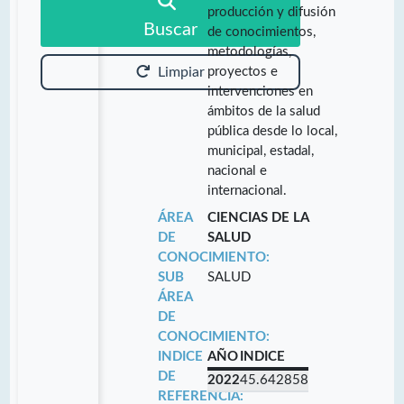
producción y difusión
Buscar
de conocimientos,
metodologías,
proyectos e
Limpiar
intervenciones en
ámbitos de la salud
pública desde lo local,
municipal, estadal,
nacional e
internacional.
ÁREA
CIENCIAS DE LA
DE
SALUD
CONOCIMIENTO:
SUB
SALUD
ÁREA
DE
CONOCIMIENTO:
INDICE
AÑO
INDICE
DE
2022
45.642858
REFERENCIA: