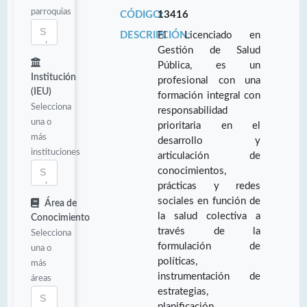
parroquias
CÓDIGO:
13416
DESCRIPCIÓN:
El Licenciado en
Gestión de Salud
Pública, es un
Institución
profesional con una
(IEU)
formación integral con
Selecciona
responsabilidad
una o
prioritaria en el
más
desarrollo y
instituciones
articulación de
conocimientos,
prácticas y redes
sociales en función de
Área de
la salud colectiva a
Conocimiento
través de la
Selecciona
formulación de
una o
políticas,
más
instrumentación de
áreas
estrategias,
planificación,