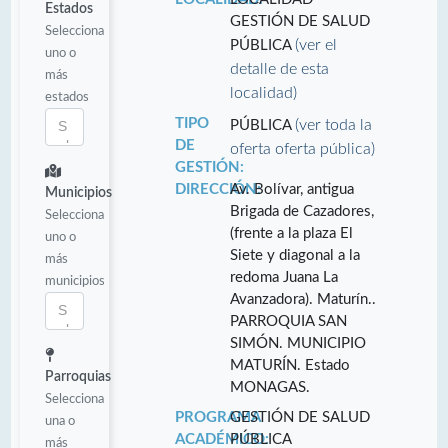
Estados
GESTIÓN DE SALUD
Selecciona
(ver el
PÚBLICA
uno o
detalle de esta
más
localidad)
estados
TIPO
(ver toda la
PÚBLICA
DE
oferta oferta pública)
GESTIÓN:
DIRECCIÓN:
Av. Bolívar, antigua
Municipios
Brigada de Cazadores,
Selecciona
(frente a la plaza El
uno o
Siete y diagonal a la
más
redoma Juana La
municipios
Avanzadora). Maturín..
PARROQUIA SAN
SIMÓN. MUNICIPIO
MATURÍN. Estado
Parroquias
MONAGAS.
Selecciona
PROGRAMA
GESTIÓN DE SALUD
una o
ACADÉMICO:
PÚBLICA
más