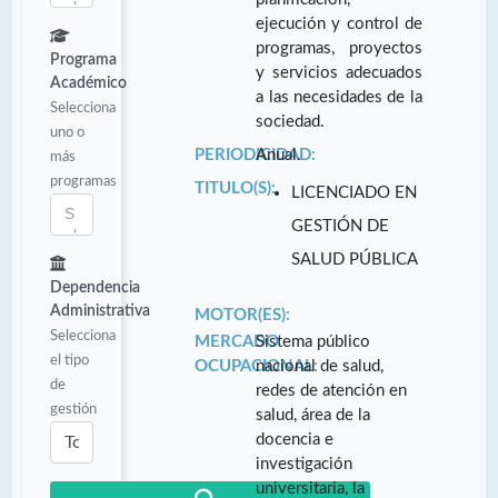
ejecución y control de
programas, proyectos
Programa
y servicios adecuados
Académico
a las necesidades de la
Selecciona
sociedad.
uno o
PERIODICIDAD:
Anual.
más
programas
TITULO(S):
LICENCIADO EN
GESTIÓN DE
SALUD PÚBLICA
Dependencia
Administrativa
MOTOR(ES):
Selecciona
MERCADO
Sistema público
el tipo
OCUPACIONAL:
nacional de salud,
de
redes de atención en
gestión
salud, área de la
docencia e
investigación
universitaria, la