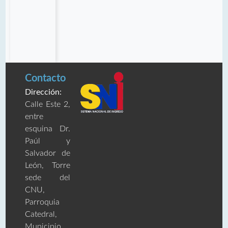
Contacto
Dirección:
Calle Este 2,
entre
esquina Dr.
Paúl y
Salvador de
León, Torre
sede del
CNU,
Parroquia
Catedral,
Municipio