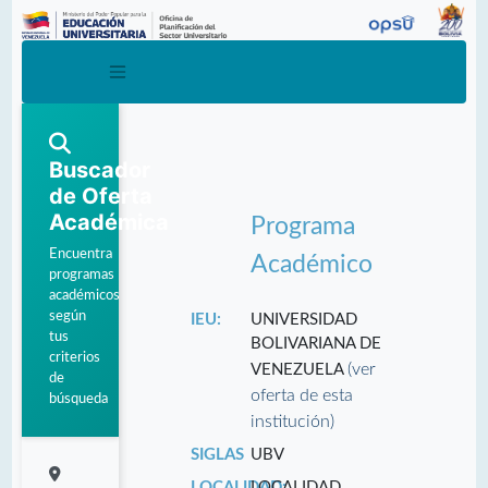
Buscador
de Oferta
Académica
Programa
Encuentra
Académico
programas
académicos
según
IEU:
UNIVERSIDAD
tus
BOLIVARIANA DE
criterios
(ver
VENEZUELA
de
oferta de esta
búsqueda
institución)
SIGLAS
UBV
LOCALIDAD:
LOCALIDAD