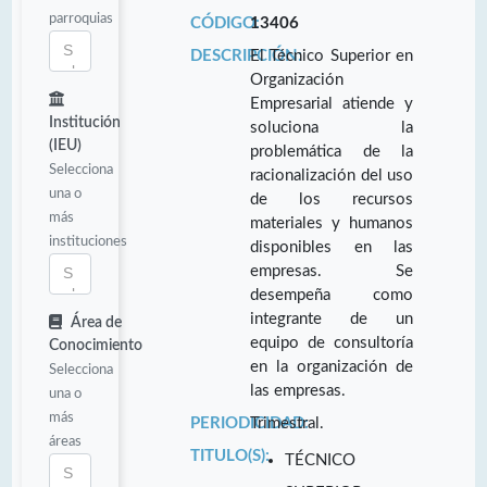
parroquias
CÓDIGO:
13406
DESCRIPCIÓN:
El Técnico Superior en
Organización
Empresarial atiende y
Institución
soluciona la
(IEU)
problemática de la
Selecciona
racionalización del uso
una o
de los recursos
más
materiales y humanos
instituciones
disponibles en las
empresas. Se
desempeña como
integrante de un
Área de
equipo de consultoría
Conocimiento
en la organización de
Selecciona
las empresas.
una o
más
PERIODICIDAD:
Trimestral.
áreas
TITULO(S):
TÉCNICO