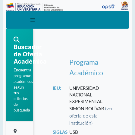
Buscador
de Oferta
Académica
Programa
Encuentra
Académico
programas
académicos
según
IEU:
UNIVERSIDAD
tus
NACIONAL
criterios
EXPERIMENTAL
de
(ver
SIMÓN BOLÍVAR
búsqueda
oferta de esta
institución)
SIGLAS
USB