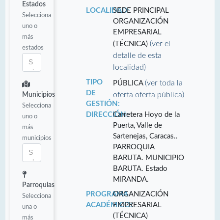
Estados
LOCALIDAD:
SEDE PRINCIPAL
Selecciona
ORGANIZACIÓN
uno o
EMPRESARIAL
más
(ver el
(TÉCNICA)
estados
detalle de esta
localidad)
TIPO
(ver toda la
PÚBLICA
DE
oferta oferta pública)
Municipios
GESTIÓN:
Selecciona
DIRECCIÓN:
Carretera Hoyo de la
uno o
Puerta, Valle de
más
Sartenejas, Caracas..
municipios
PARROQUIA
BARUTA. MUNICIPIO
BARUTA. Estado
MIRANDA.
Parroquias
PROGRAMA
ORGANIZACIÓN
Selecciona
ACADÉMICO:
EMPRESARIAL
una o
(TÉCNICA)
más