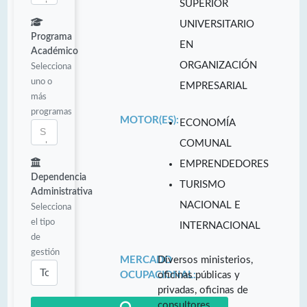
SUPERIOR
UNIVERSITARIO
Programa
EN
Académico
ORGANIZACIÓN
Selecciona
uno o
EMPRESARIAL
más
programas
MOTOR(ES):
ECONOMÍA
COMUNAL
EMPRENDEDORES
Dependencia
TURISMO
Administrativa
NACIONAL E
Selecciona
el tipo
INTERNACIONAL
de
gestión
MERCADO
Diversos ministerios,
OCUPACIONAL:
oficinas públicas y
privadas, oficinas de
consultores.