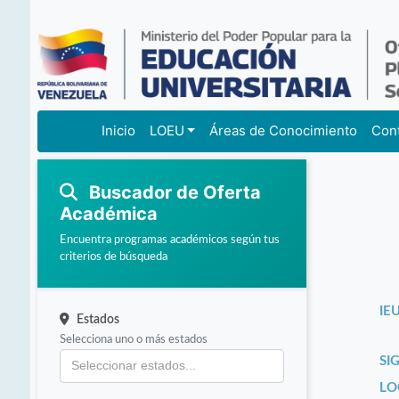
Inicio
LOEU
Áreas de Conocimiento
Con
Buscador de Oferta
Académica
Encuentra programas académicos según tus
criterios de búsqueda
IEU
Estados
Selecciona uno o más estados
SI
LO