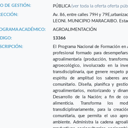
PO DE GESTIÓN:
(ver toda la oferta oferta púb
PÚBLICA
RECCIÓN:
Av. 86, entre calles 79H y 79E,urbaniz
LEONI. MUNICIPIO MARACAIBO. Esta
OGRAMA ACADÉMICO:
AGROALIMENTACIÓN
DIGO:
13366
SCRIPCIÓN:
El Programa Nacional de Formación en A
profesional formado para desempeñars
agroalimentaria (producción, transfo
agroecológico, involucrado en la inve
transdisciplinaria, que genere respeto 
espíritu de amplitud los saberes an
comunitario. Diseña, planifica y gesti
agroalimentarios, motorizando y dina
Desarrollo de la Nación; a fin de co
alimenticia. Transforma los mo
transdiciplinariamente, para la creació
comunitaria, que permita el uso apro
ambiente. Administra la cadena agroalim