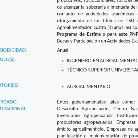
productivos, socioculturales, socioambi
de alcanzar la soberanía alimentaria de
conjunto de actividades académicas c
otorgamiento de los títulos en TSU 
Agroalimentación cuatro (4) años, así c
Programa de Estímulo para este PNF
Becas y Participación en Actividades Ex
RIODICIDAD:
Anual.
ULO(S):
INGENIERO EN AGROALIMENTA
TÉCNICO SUPERIOR UNIVERSIT
TOR(ES):
AGROALIMENTARIO
RCADO
Entes gubernamentales tales como: M
UPACIONAL:
Desarrollo Agropecuario, Centro Na
Inversiones Agropecuarias, Instituci
productores agropecuarios, Empresas
ámbito agroalimenticio, Empresas de a
planificación e implementación de pro