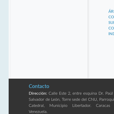
ÁR
CO
SU
CO
IN
Contacto
Dirección:
Calle Este 2, entre esquina Dr. Paúl
Salvador de León, Torre sede del CNU, Parroqu
Catedral, Municipio Libertador. Caracas
Venezuela.