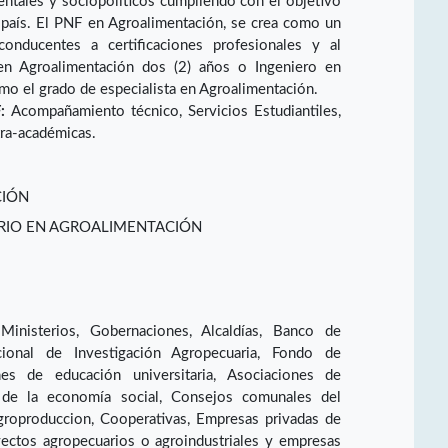
entales y sociopolíticos cumpliendo con el objetivo
l país. El PNF en Agroalimentación, se crea como un
onducentes a certificaciones profesionales y al
en Agroalimentación dos (2) años o Ingeniero en
omo el grado de especialista en Agroalimentación.
:
Acompañamiento técnico, Servicios Estudiantiles,
tra-académicas.
CIÓN
ARIO EN AGROALIMENTACIÓN
inisterios, Gobernaciones, Alcaldías, Banco de
cional de Investigación Agropecuaria, Fondo de
ones de educación universitaria, Asociaciones de
 de la economía social, Consejos comunales del
groproduccion, Cooperativas, Empresas privadas de
yectos agropecuarios o agroindustriales y empresas