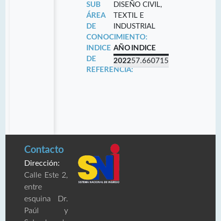
SUB
DISEÑO CIVIL,
ÁREA
TEXTIL E
DE
INDUSTRIAL
CONOCIMIENTO:
INDICE
AÑO
INDICE
DE
2022
57.660715
REFERENCIA:
Contacto
Dirección:
Calle Este 2,
entre
esquina Dr.
Paúl y