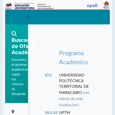
Buscador
de Oferta
Académica
Programa
Encuentra
Académico
programas
académicos
según
IEU:
UNIVERSIDAD
tus
POLITÉCNICA
criterios
TERRITORIAL DE
de
(ver
MARACAIBO
búsqueda
oferta de esta
institución)
SIGLAS
UPTM