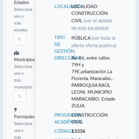
Estados
LOCALIDAD:
LOCALIDAD
Selecciona
CONSTRUCCIÓN
uno o
(ver el detalle
CIVIL
más
de esta localidad)
estados
TIPO
(ver toda la
PÚBLICA
DE
oferta oferta pública)
GESTIÓN:
DIRECCIÓN:
Av. 86, entre calles
Municipios
79H y
Selecciona
79E,urbanización La
uno o
Floresta, Maracaibo..
más
PARROQUIA RAÚL
municipios
LEONI. MUNICIPIO
MARACAIBO. Estado
ZULIA.
PROGRAMA
CONSTRUCCIÓN
Parroquias
ACADÉMICO:
CIVIL
Selecciona
una o
CÓDIGO:
13336
más