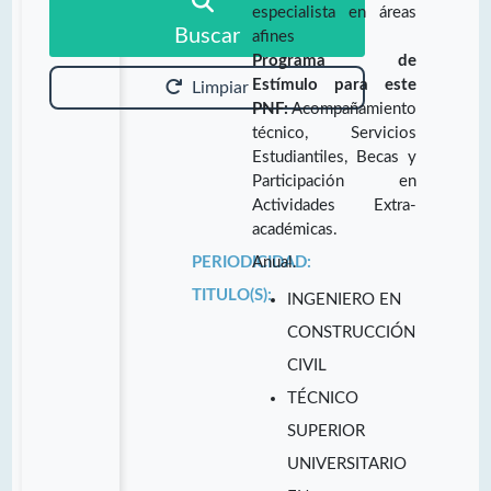
especialista en áreas
Buscar
afines
Programa de
Estímulo para este
Limpiar
PNF:
Acompañamiento
técnico, Servicios
Estudiantiles, Becas y
Participación en
Actividades Extra-
académicas.
PERIODICIDAD:
Anual.
TITULO(S):
INGENIERO EN
CONSTRUCCIÓN
CIVIL
TÉCNICO
SUPERIOR
UNIVERSITARIO