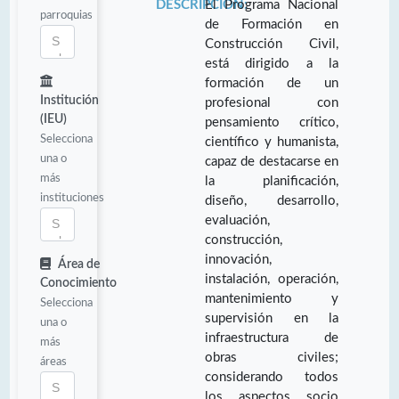
DESCRIPCIÓN:
El Programa Nacional
parroquias
de Formación en
Construcción Civil,
está dirigido a la
formación de un
Institución
profesional con
(IEU)
pensamiento crítico,
Selecciona
científico y humanista,
una o
capaz de destacarse en
más
la planificación,
instituciones
diseño, desarrollo,
evaluación,
construcción,
innovación,
Área de
instalación, operación,
Conocimiento
mantenimiento y
Selecciona
supervisión en la
una o
infraestructura de
más
obras civiles;
áreas
considerando todos
los aspectos socio