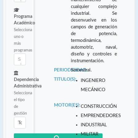
cualquier complejo
industrial. Se
Programa
desenvuelve en los
Académico
campos de generación
Selecciona
de potencia,
uno o
termodinámica,
más
automotriz, naval,
programas
diseño y controles e
instrumentación.
PERIODICIDAD:
Semestral.
TITULO(S):
Dependencia
INGENIERO
Administrativa
MECÁNICO
Selecciona
el tipo
MOTOR(ES):
CONSTRUCCIÓN
de
gestión
EMPRENDEDORES
INDUSTRIAL
MILITAR