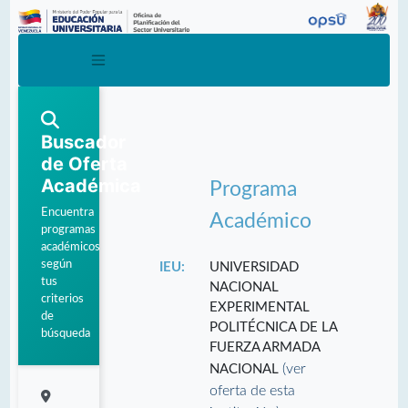
Buscador
de Oferta
Académica
Programa
Encuentra
Académico
programas
académicos
según
IEU:
UNIVERSIDAD
tus
NACIONAL
criterios
EXPERIMENTAL
de
POLITÉCNICA DE LA
búsqueda
FUERZA ARMADA
(ver
NACIONAL
oferta de esta