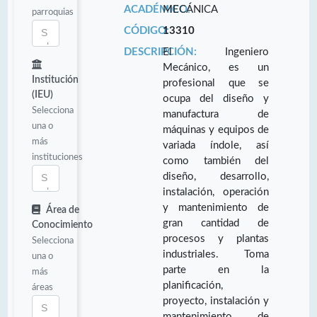
ACADÉMICO:
MECÁNICA
parroquias
CÓDIGO:
13310
DESCRIPCIÓN:
El Ingeniero
Mecánico, es un
Institución
profesional que se
(IEU)
ocupa del diseño y
Selecciona
manufactura de
una o
máquinas y equipos de
más
variada índole, así
instituciones
como también del
diseño, desarrollo,
instalación, operación
y mantenimiento de
Área de
gran cantidad de
Conocimiento
procesos y plantas
Selecciona
industriales. Toma
una o
parte en la
más
planificación,
áreas
proyecto, instalación y
mantenimiento de