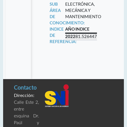
SUB
ELECTRÓNICA,
ÁREA
MECÁNICA Y
DE
MANTENIMIENTO
CONOCIMIENTO:
INDICE
AÑO
INDICE
DE
2022
81.526447
REFERENCIA:
Contacto
Dirección:
Calle Este 2,
entre
esquina Dr.
Paúl y