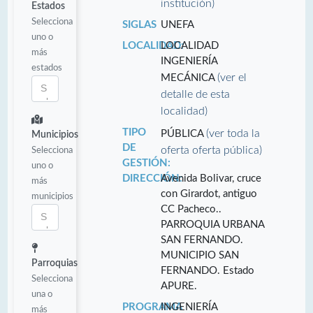
institución)
Estados
Selecciona
SIGLAS
UNEFA
uno o
LOCALIDAD:
LOCALIDAD
más
INGENIERÍA
estados
(ver el
MECÁNICA
detalle de esta
localidad)
TIPO
(ver toda la
PÚBLICA
Municipios
DE
oferta oferta pública)
Selecciona
GESTIÓN:
uno o
DIRECCIÓN:
Avenida Bolivar, cruce
más
con Girardot, antiguo
municipios
CC Pacheco..
PARROQUIA URBANA
SAN FERNANDO.
MUNICIPIO SAN
Parroquias
FERNANDO. Estado
Selecciona
APURE.
una o
PROGRAMA
INGENIERÍA
más