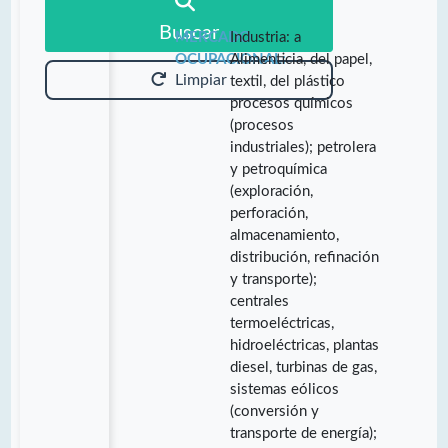
Buscar
MERCADO
Industria: a
OCUPACIONAL:
Alimenticia, del papel,
Limpiar
textil, del plástico
procesos químicos
(procesos
industriales); petrolera
y petroquímica
(exploración,
perforación,
almacenamiento,
distribución, refinación
y transporte);
centrales
termoeléctricas,
hidroeléctricas, plantas
diesel, turbinas de gas,
sistemas eólicos
(conversión y
transporte de energía);