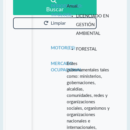
PERIODICIDAD:
Anual.
Buscar
TITULO(S):
LICENCIADO EN
Limpiar
GESTIÓN
AMBIENTAL
MOTOR(ES):
FORESTAL
MERCADO
Entes
OCUPACIONAL:
gubernamentales tales
como: ministerios,
gobernaciones,
alcaldías,
comunidades, redes y
organizaciones
sociales, organismos y
organizaciones
nacionales e
internacionales,