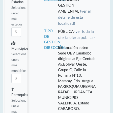
Estados
GESTIÓN
Selecciona
(ver el
AMBIENTAL
uno o
detalle de esta
más
localidad)
estados
TIPO
(ver toda la
PÚBLICA
DE
oferta oferta pública)
GESTIÓN:
DIRECCIÓN:
Información sobre
Municipios
Sede UBV Carabobo
Selecciona
dirigirse a: Eje Central:
uno o
Av.Bolívar Oeste,
más
Grupo C, Calle la
municipios
Romana Nº13.
Maracay, Edo. Aragua..
PARROQUIA URBANA
RAFAEL URDANETA.
Parroquias
MUNICIPIO
Selecciona
VALENCIA. Estado
una o
CARABOBO.
más