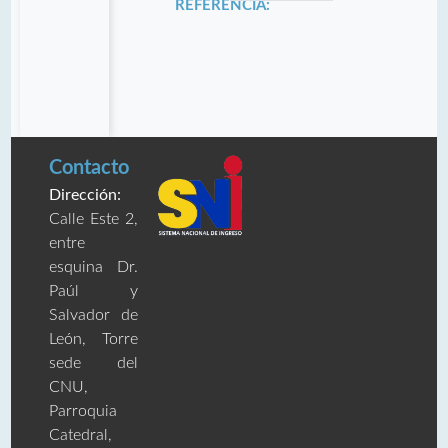
REFERENCIA:
Contacto
Dirección:
Calle Este 2,
entre
esquina Dr.
Paúl y
Salvador de
León, Torre
sede del
CNU,
Parroquia
Catedral,