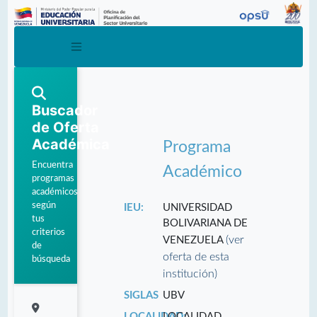
Buscador
de Oferta
Académica
Programa
Encuentra
Académico
programas
académicos
según
IEU:
UNIVERSIDAD
tus
BOLIVARIANA DE
criterios
(ver
VENEZUELA
de
oferta de esta
búsqueda
institución)
SIGLAS
UBV
LOCALIDAD:
LOCALIDAD