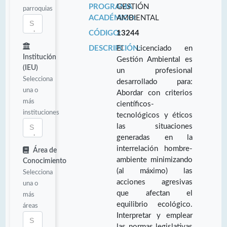
PROGRAMA
GESTIÓN
parroquias
ACADÉMICO:
AMBIENTAL
CÓDIGO:
13244
DESCRIPCIÓN:
El Licenciado en
Institución
Gestión Ambiental es
(IEU)
un profesional
Selecciona
desarrollado para:
una o
Abordar con criterios
más
científicos-
instituciones
tecnológicos y éticos
las situaciones
generadas en la
interrelación hombre-
Área de
ambiente minimizando
Conocimiento
(al máximo) las
Selecciona
acciones agresivas
una o
que afectan el
más
equilibrio ecológico.
áreas
Interpretar y emplear
las normas legislativas