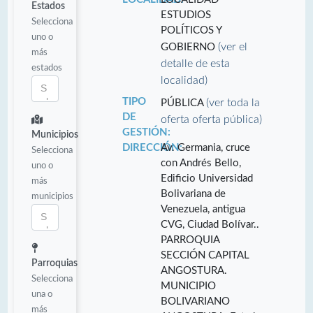
Estados
ESTUDIOS
Selecciona
POLÍTICOS Y
uno o
(ver el
GOBIERNO
más
detalle de esta
estados
localidad)
TIPO
(ver toda la
PÚBLICA
DE
oferta oferta pública)
GESTIÓN:
Municipios
DIRECCIÓN:
Av. Germania, cruce
Selecciona
con Andrés Bello,
uno o
Edificio Universidad
más
Bolivariana de
municipios
Venezuela, antigua
CVG, Ciudad Bolívar..
PARROQUIA
SECCIÓN CAPITAL
Parroquias
ANGOSTURA.
Selecciona
MUNICIPIO
una o
BOLIVARIANO
más