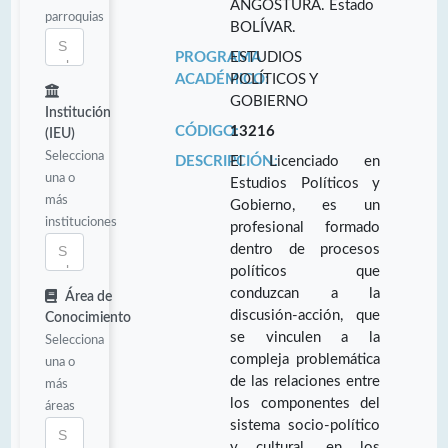
ANGOSTURA. Estado
parroquias
BOLÍVAR.
PROGRAMA
ESTUDIOS
ACADÉMICO:
POLÍTICOS Y
GOBIERNO
Institución
CÓDIGO:
13216
(IEU)
Selecciona
DESCRIPCIÓN:
El Licenciado en
una o
Estudios Políticos y
más
Gobierno, es un
instituciones
profesional formado
dentro de procesos
políticos que
conduzcan a la
Área de
discusión-acción, que
Conocimiento
se vinculen a la
Selecciona
compleja problemática
una o
de las relaciones entre
más
los componentes del
áreas
sistema socio-político
y cultural, en los