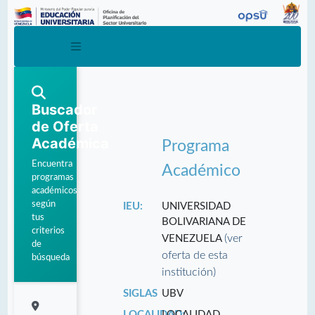
Buscador
de Oferta
Académica
Programa
Encuentra
Académico
programas
académicos
según
IEU:
UNIVERSIDAD
tus
BOLIVARIANA DE
criterios
(ver
VENEZUELA
de
oferta de esta
búsqueda
institución)
SIGLAS
UBV
LOCALIDAD:
LOCALIDAD