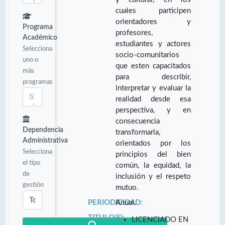
cuales participen
orientadores y
Programa
profesores,
Académico
estudiantes y actores
Selecciona
socio-comunitarios
uno o
que esten capacitados
más
para describir,
programas
interpretar y evaluar la
realidad desde esa
perspectiva, y en
consecuencia
Dependencia
transformarla,
Administrativa
orientados por los
Selecciona
principios del bien
el tipo
común, la equidad, la
de
inclusión y el respeto
gestión
mutuo.
PERIODICIDAD:
Anual.
TITULO(S):
LICENCIADO EN