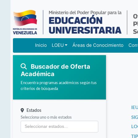
Inicio
LOEU
Áreas de Conocimiento
Con
Buscador de Oferta
Académica
Encuentra programas académicos según tus
criterios de búsqueda
IEU
Estados
Selecciona uno o más estados
SI
LO
TI