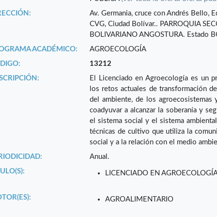
RECCIÓN:
Av. Germania, cruce con Andrés Bello, Ed
CVG, Ciudad Bolívar.. PARROQUIA S
BOLIVARIANO ANGOSTURA. Estado B
OGRAMA ACADÉMICO:
AGROECOLOGÍA
DIGO:
13212
SCRIPCIÓN:
El Licenciado en Agroecología es un pr
los retos actuales de transformación de 
del ambiente, de los agroecosistemas y
coadyuvar a alcanzar la soberanía y segu
el sistema social y el sistema ambienta
técnicas de cultivo que utiliza la comu
social y a la relación con el medio ambi
RIODICIDAD:
Anual.
ULO(S):
LICENCIADO EN AGROECOLOGÍ
TOR(ES):
AGROALIMENTARIO