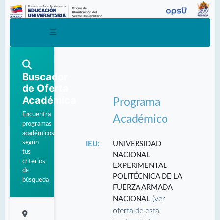
Buscador
de Oferta
Académica
Programa
Encuentra
Académico
programas
académicos
según
IEU:
UNIVERSIDAD
tus
NACIONAL
criterios
EXPERIMENTAL
de
POLITÉCNICA DE LA
búsqueda
FUERZA ARMADA
(ver
NACIONAL
oferta de esta