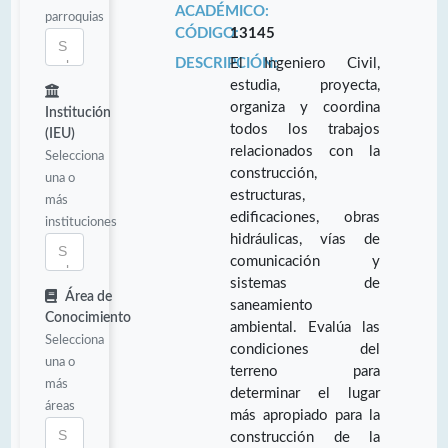
ACADÉMICO:
parroquias
CÓDIGO:
13145
DESCRIPCIÓN:
El Ingeniero Civil,
estudia, proyecta,
organiza y coordina
Institución
todos los trabajos
(IEU)
relacionados con la
Selecciona
construcción,
una o
estructuras,
más
edificaciones, obras
instituciones
hidráulicas, vías de
comunicación y
sistemas de
Área de
saneamiento
Conocimiento
ambiental. Evalúa las
Selecciona
condiciones del
una o
terreno para
más
determinar el lugar
áreas
más apropiado para la
construcción de la