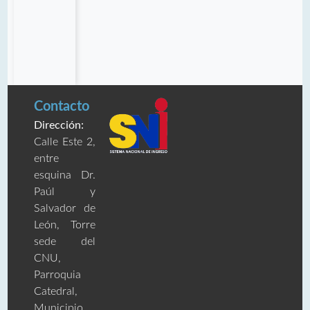
Contacto
Dirección:
Calle Este 2,
entre
esquina Dr.
Paúl y
Salvador de
León, Torre
sede del
CNU,
Parroquia
Catedral,
Municipio