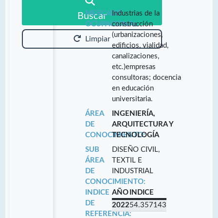
MERCADO
Industrias de la
Buscar
OCUPACIONAL:
construcción
(urbanizaciones,
Limpiar
edificios, vialidad,
canalizaciones,
etc.)empresas
consultoras; docencia
en educación
universitaria.
ÁREA
INGENIERÍA,
DE
ARQUITECTURA Y
CONOCIMIENTO:
TECNOLOGÍA
SUB
DISEÑO CIVIL,
ÁREA
TEXTIL E
DE
INDUSTRIAL
CONOCIMIENTO:
INDICE
AÑO
INDICE
DE
2022
54.357143
REFERENCIA: