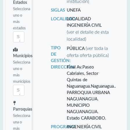
institución)
Estados
Selecciona
SIGLAS
UNEFA
uno o
LOCALIDAD:
LOCALIDAD
más
INGENIERÍA CIVIL
estados
(ver el detalle de esta
localidad)
TIPO
(ver toda la
PÚBLICA
DE
oferta oferta pública)
Municipios
GESTIÓN:
Selecciona
DIRECCIÓN:
Final Av.Paseo
uno o
Cabriales, Sector
más
Quintas de
municipios
Naguanagua.Naguanagua..
PARROQUIA URBANA
NAGUANAGUA.
MUNICIPIO
Parroquias
NAGUANAGUA.
Selecciona
Estado CARABOBO.
una o
PROGRAMA
INGENIERÍA CIVIL
más