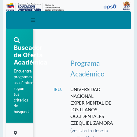
Buscador
de Oferta
Académica
Programa
Encuentra
Académico
programas
académicos
según
IEU:
UNIVERSIDAD
tus
NACIONAL
criterios
EXPERIMENTAL DE
de
LOS LLANOS
búsqueda
OCCIDENTALES
EZEQUIEL ZAMORA
(ver oferta de esta