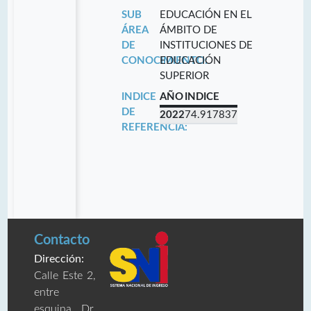
SUB
EDUCACIÓN EN EL
ÁREA
ÁMBITO DE
DE
INSTITUCIONES DE
CONOCIMIENTO:
EDUCACIÓN
SUPERIOR
INDICE
AÑO
INDICE
DE
2022
74.917837
REFERENCIA:
Contacto
Dirección:
Calle Este 2,
entre
esquina Dr.