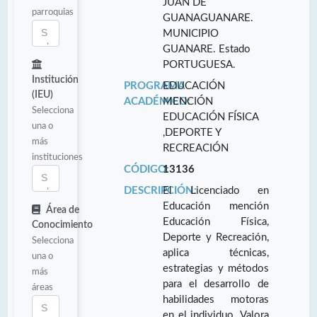
JUAN DE
parroquias
GUANAGUANARE.
MUNICIPIO
GUANARE. Estado
PORTUGUESA.
Institución
PROGRAMA
EDUCACIÓN
(IEU)
ACADÉMICO:
MENCIÓN
Selecciona
EDUCACIÓN FÍSICA
una o
,DEPORTE Y
más
RECREACIÓN
instituciones
CÓDIGO:
13136
DESCRIPCIÓN:
El Licenciado en
Educación mención
Área de
Educación Física,
Conocimiento
Deporte y Recreación,
Selecciona
aplica técnicas,
una o
estrategias y métodos
más
para el desarrollo de
áreas
habilidades motoras
en el individuo. Valora