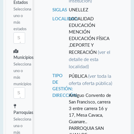
institución)
Estados
Selecciona
SIGLAS
UNELLEZ
uno o
LOCALIDAD:
LOCALIDAD
más
EDUCACIÓN
estados
MENCIÓN
EDUCACIÓN FÍSICA
,DEPORTE Y
(ver el
RECREACIÓN
Municipios
detalle de esta
Selecciona
localidad)
uno o
TIPO
(ver toda la
PÚBLICA
más
DE
oferta oferta pública)
municipios
GESTIÓN:
DIRECCIÓN:
Antiguo Convento de
San Francisco, carrera
3 entre carrera 16 y
Parroquias
17, Mesa Cavaca,
Selecciona
Guanare..
una o
PARROQUIA SAN
más