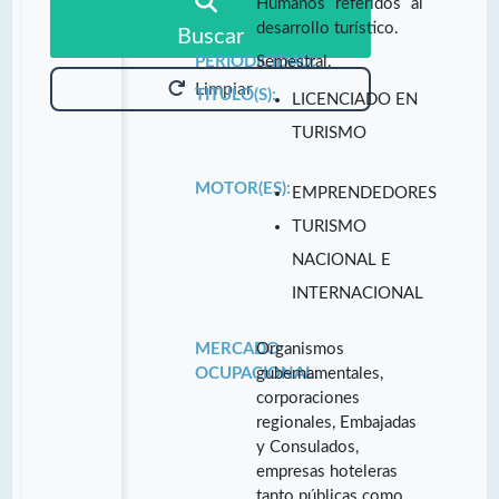
Humanos referidos al
desarrollo turístico.
Buscar
PERIODICIDAD:
Semestral.
Limpiar
TITULO(S):
LICENCIADO EN
TURISMO
MOTOR(ES):
EMPRENDEDORES
TURISMO
NACIONAL E
INTERNACIONAL
MERCADO
Organismos
OCUPACIONAL:
gubernamentales,
corporaciones
regionales, Embajadas
y Consulados,
empresas hoteleras
tanto públicas como