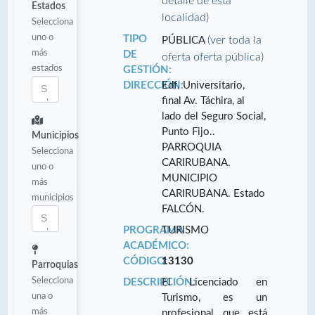
detalle de esta
Estados
localidad)
Selecciona
uno o
TIPO
(ver toda la
PÚBLICA
más
DE
oferta oferta pública)
estados
GESTIÓN:
DIRECCIÓN:
Edf. Universitario,
final Av. Táchira, al
lado del Seguro Social,
Punto Fijo..
Municipios
PARROQUIA
Selecciona
CARIRUBANA.
uno o
MUNICIPIO
más
CARIRUBANA. Estado
municipios
FALCÓN.
PROGRAMA
TURISMO
ACADÉMICO:
CÓDIGO:
13130
Parroquias
Selecciona
DESCRIPCIÓN:
El Licenciado en
una o
Turismo, es un
más
profesional que está