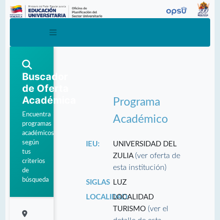
Buscador
de Oferta
Académica
Programa
Encuentra
Académico
programas
académicos
según
IEU:
UNIVERSIDAD DEL
tus
(ver oferta de
ZULIA
criterios
esta institución)
de
búsqueda
SIGLAS
LUZ
LOCALIDAD:
LOCALIDAD
(ver el
TURISMO