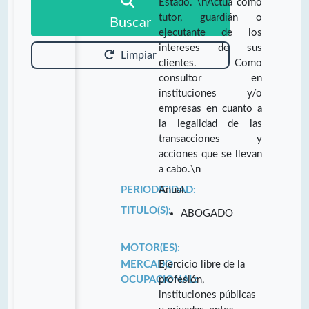
Estado. \nActúa como
tutor, guardián o
Buscar
ejecutante de los
intereses de sus
Limpiar
clientes. Como
consultor en
instituciones y/o
empresas en cuanto a
la legalidad de las
transacciones y
acciones que se llevan
a cabo.\n
PERIODICIDAD:
Anual.
TITULO(S):
ABOGADO
MOTOR(ES):
MERCADO
Ejercicio libre de la
OCUPACIONAL:
profesión,
instituciones públicas