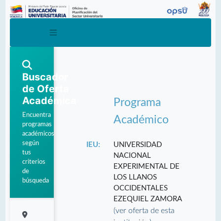
Buscador
de Oferta
Académica
Programa
Encuentra
Académico
programas
académicos
según
IEU:
UNIVERSIDAD
tus
NACIONAL
criterios
EXPERIMENTAL DE
de
LOS LLANOS
búsqueda
OCCIDENTALES
EZEQUIEL ZAMORA
(ver oferta de esta