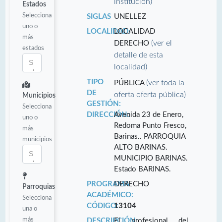
institución)
Estados
Selecciona
SIGLAS
UNELLEZ
uno o
LOCALIDAD:
LOCALIDAD
más
(ver el
DERECHO
estados
detalle de esta
localidad)
TIPO
(ver toda la
PÚBLICA
DE
oferta oferta pública)
Municipios
GESTIÓN:
Selecciona
DIRECCIÓN:
Avenida 23 de Enero,
uno o
Redoma Punto Fresco,
más
Barinas.. PARROQUIA
municipios
ALTO BARINAS.
MUNICIPIO BARINAS.
Estado BARINAS.
PROGRAMA
DERECHO
Parroquias
ACADÉMICO:
Selecciona
CÓDIGO:
13104
una o
más
DESCRIPCIÓN:
El profesional del