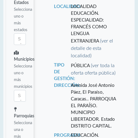
Estados
LOCALIDAD:
LOCALIDAD
Selecciona
EDUCACIÓN.
uno o
ESPECIALIDAD:
más
FRANCÉS COMO
estados
LENGUA
(ver el
EXTRANJERA
detalle de esta
localidad)
Municipios
TIPO
(ver toda la
PÚBLICA
Selecciona
DE
oferta oferta pública)
uno o
GESTIÓN:
más
DIRECCIÓN:
Avenida José Antonio
municipios
Páez, El Paraíso,
Caracas.. PARROQUIA
EL PARAÍSO.
MUNICIPIO
Parroquias
LIBERTADOR. Estado
Selecciona
DISTRITO CAPITAL.
una o
PROGRAMA
EDUCACIÓN.
más