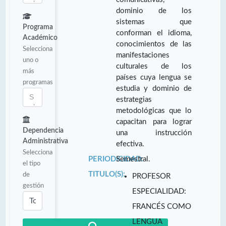
dominio de los
sistemas que
Programa
conforman el idioma,
Académico
conocimientos de las
Selecciona
manifestaciones
uno o
culturales de los
más
países cuya lengua se
programas
estudia y dominio de
estrategias
metodológicas que lo
capacitan para lograr
Dependencia
una instrucción
Administrativa
efectiva.
Selecciona
PERIODICIDAD:
Semestral.
el tipo
TITULO(S):
de
PROFESOR
gestión
ESPECIALIDAD:
FRANCÉS COMO
LENGUA