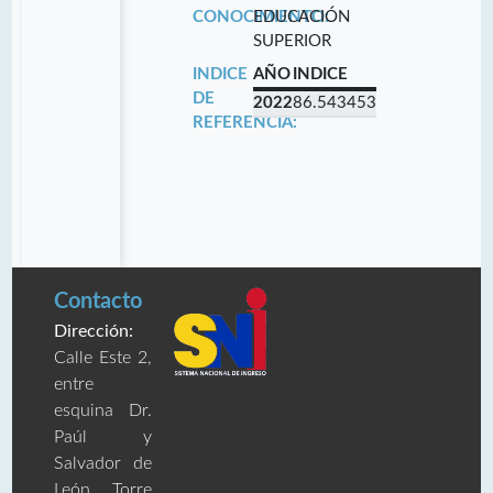
CONOCIMIENTO:
EDUCACIÓN
SUPERIOR
INDICE
AÑO
INDICE
DE
2022
86.543453
REFERENCIA:
Contacto
Dirección:
Calle Este 2,
entre
esquina Dr.
Paúl y
Salvador de
León, Torre