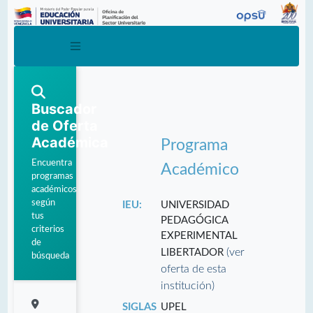
Buscador
de Oferta
Académica
Programa
Encuentra
Académico
programas
académicos
según
IEU:
UNIVERSIDAD
tus
PEDAGÓGICA
criterios
EXPERIMENTAL
de
(ver
LIBERTADOR
búsqueda
oferta de esta
institución)
SIGLAS
UPEL