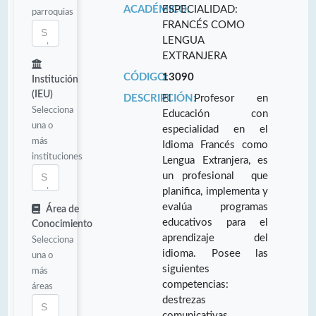
ACADÉMICO:
ESPECIALIDAD:
parroquias
FRANCÉS COMO
LENGUA
EXTRANJERA
CÓDIGO:
13090
Institución
(IEU)
DESCRIPCIÓN:
El Profesor en
Selecciona
Educación con
una o
especialidad en el
más
Idioma Francés como
instituciones
Lengua Extranjera, es
un profesional que
planifica, implementa y
evalúa programas
Área de
educativos para el
Conocimiento
aprendizaje del
Selecciona
idioma. Posee las
una o
siguientes
más
competencias:
áreas
destrezas
comunicativas,