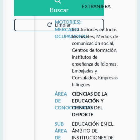
EXTRANJERA
Buscar
MOTOR(ES):
Limpiar
MERCADO
Instituciones en todos
OCUPACIONAL:
los niveles, Medios de
comunicación social,
Centros de formación,
Institutos de
enseñanza de idiomas,
Embajadas y
Consulados, Empresas
bilingües.
ÁREA
CIENCIAS DE LA
DE
EDUCACIÓN Y
CONOCIMIENTO:
CIENCIAS DEL
DEPORTE
SUB
EDUCACIÓN EN EL
ÁREA
ÁMBITO DE
DE
INSTITUCIONES DE