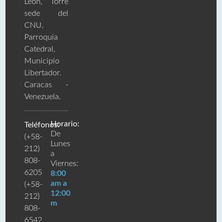
León, Torre
sede del
CNU,
Parroquia
Catedral,
Municipio
Libertador.
Caracas -
Venezuela.
Horario:
Teléfonos:
De
(+58-
Lunes
212)
a
808-
Viernes:
6205
8:00
am a
(+58-
12:00
212)
m
808-
6542