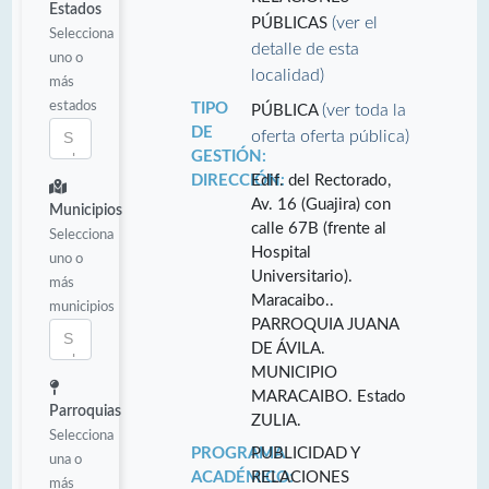
Estados
(ver el
PÚBLICAS
Selecciona
detalle de esta
uno o
localidad)
más
estados
TIPO
(ver toda la
PÚBLICA
DE
oferta oferta pública)
GESTIÓN:
DIRECCIÓN:
Edif. del Rectorado,
Av. 16 (Guajira) con
Municipios
calle 67B (frente al
Selecciona
Hospital
uno o
Universitario).
más
Maracaibo..
municipios
PARROQUIA JUANA
DE ÁVILA.
MUNICIPIO
MARACAIBO. Estado
Parroquias
ZULIA.
Selecciona
PROGRAMA
PUBLICIDAD Y
una o
ACADÉMICO:
RELACIONES
más