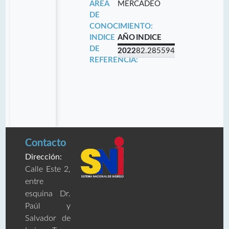
ÁREA
MERCADEO
DE
CONOCIMIENTO:
INDICE
AÑO
INDICE
DE
2022
82.285594
REFERENCIA:
Contacto
Dirección:
Calle Este 2,
entre
esquina Dr.
Paúl y
Salvador de