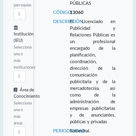
PÚBLICAS
parroquias
CÓDIGO:
13060
DESCRIPCIÓN:
El Licenciado en
Publicidad y
Institución
Relaciones Públicas es
(IEU)
un profesional
Selecciona
encargado de la
una o
planificación,
más
coordinación,
instituciones
dirección de la
comunicación
publicitaria y de la
mercadotecnia, así
Área de
como de la
Conocimiento
administración de
Selecciona
empresas publicitarias
una o
y de anunciantes,
más
públicas y privadas
áreas
PERIODICIDAD:
Semestral.