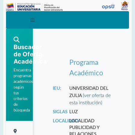
Buscador
de Oferta
Académica
Programa
Encuentra
Académico
programas
académicos
según
IEU:
UNIVERSIDAD DEL
tus
(ver oferta de
ZULIA
criterios
esta institución)
de
búsqueda
SIGLAS
LUZ
LOCALIDAD:
LOCALIDAD
PUBLICIDAD Y
RELACIONES