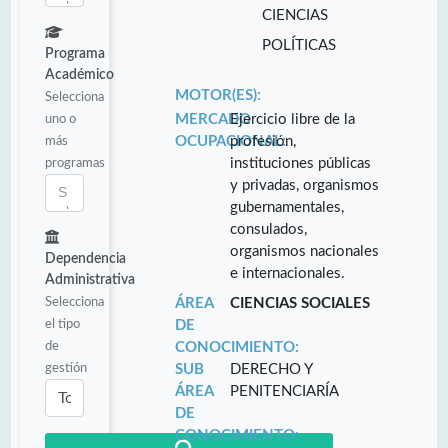
CIENCIAS
POLÍTICAS
Programa
Académico
MOTOR(ES):
Selecciona
uno o
MERCADO
Ejercicio libre de la
más
OCUPACIONAL:
profesión,
programas
instituciones públicas
y privadas, organismos
gubernamentales,
consulados,
organismos nacionales
Dependencia
e internacionales.
Administrativa
Selecciona
ÁREA
CIENCIAS SOCIALES
el tipo
DE
de
CONOCIMIENTO:
gestión
SUB
DERECHO Y
ÁREA
PENITENCIARÍA
DE
CONOCIMIENTO: