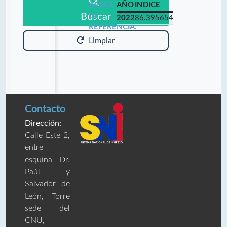
INDICE
AÑO
INDICE
Buscar
DE
2022
86.395654
REFERENCIA:
Limpiar
Contacto
Dirección:
Calle Este 2,
entre
esquina Dr.
Paúl y
Salvador de
León, Torre
sede del
CNU,