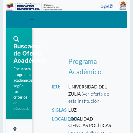
Buscador
de Oferta
Académica
Programa
Encuentra
Académico
programas
académicos
según
IEU:
UNIVERSIDAD DEL
tus
(ver oferta de
ZULIA
criterios
esta institución)
de
búsqueda
SIGLAS
LUZ
LOCALIDAD:
LOCALIDAD
CIENCIAS POLÍTICAS
(ver el detalle de esta