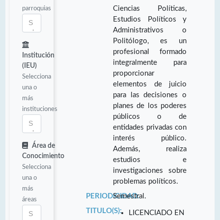
parroquias
Ciencias Políticas,
Estudios Políticos y
Administrativos o
Politólogo, es un
profesional formado
Institución
integralmente para
(IEU)
proporcionar
Selecciona
elementos de juicio
una o
para las decisiones o
más
planes de los poderes
instituciones
públicos o de
entidades privadas con
interés público.
Área de
Además, realiza
Conocimiento
estudios e
Selecciona
investigaciones sobre
una o
problemas políticos.
más
PERIODICIDAD:
Semestral.
áreas
TITULO(S):
LICENCIADO EN