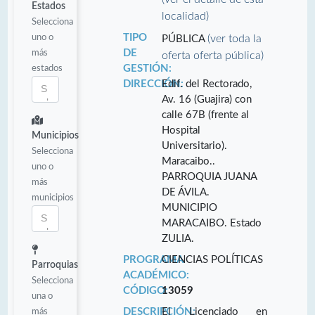
Estados
localidad)
Selecciona
uno o
TIPO
(ver toda la
PÚBLICA
más
DE
oferta oferta pública)
estados
GESTIÓN:
DIRECCIÓN:
Edif. del Rectorado,
Av. 16 (Guajira) con
calle 67B (frente al
Hospital
Municipios
Universitario).
Selecciona
Maracaibo..
uno o
PARROQUIA JUANA
más
DE ÁVILA.
municipios
MUNICIPIO
MARACAIBO. Estado
ZULIA.
PROGRAMA
CIENCIAS POLÍTICAS
Parroquias
ACADÉMICO:
Selecciona
CÓDIGO:
13059
una o
más
DESCRIPCIÓN:
El Licenciado en