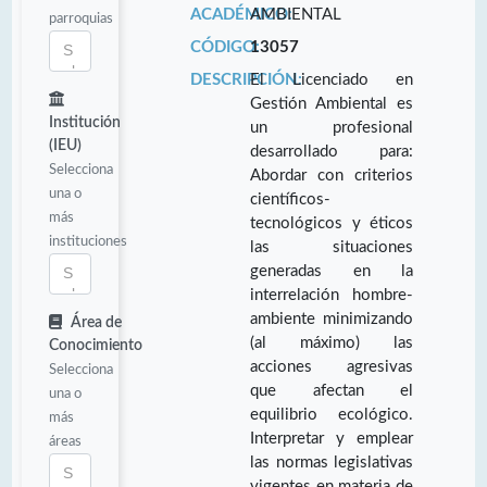
ACADÉMICO:
AMBIENTAL
parroquias
CÓDIGO:
13057
DESCRIPCIÓN:
El Licenciado en
Gestión Ambiental es
Institución
un profesional
(IEU)
desarrollado para:
Selecciona
Abordar con criterios
una o
científicos-
más
tecnológicos y éticos
instituciones
las situaciones
generadas en la
interrelación hombre-
ambiente minimizando
Área de
(al máximo) las
Conocimiento
acciones agresivas
Selecciona
que afectan el
una o
equilibrio ecológico.
más
Interpretar y emplear
áreas
las normas legislativas
vigentes en materia de