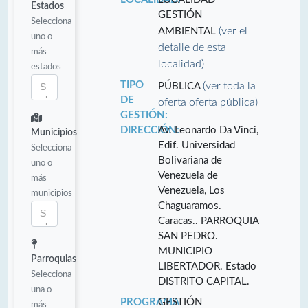
Estados
GESTIÓN
Selecciona
(ver el
AMBIENTAL
uno o
detalle de esta
más
localidad)
estados
TIPO
(ver toda la
PÚBLICA
DE
oferta oferta pública)
GESTIÓN:
DIRECCIÓN:
Av. Leonardo Da Vinci,
Municipios
Edif. Universidad
Selecciona
Bolivariana de
uno o
Venezuela de
más
Venezuela, Los
municipios
Chaguaramos.
Caracas.. PARROQUIA
SAN PEDRO.
MUNICIPIO
Parroquias
LIBERTADOR. Estado
Selecciona
DISTRITO CAPITAL.
una o
PROGRAMA
GESTIÓN
más