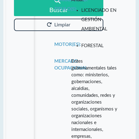
TITULO(S):
Buscar
LICENCIADO EN
GESTIÓN
Limpiar
AMBIENTAL
MOTOR(ES):
FORESTAL
MERCADO
Entes
OCUPACIONAL:
gubernamentales tales
como: ministerios,
gobernaciones,
alcaldías,
comunidades, redes y
organizaciones
sociales, organismos y
organizaciones
nacionales e
internacionales,
empresas,