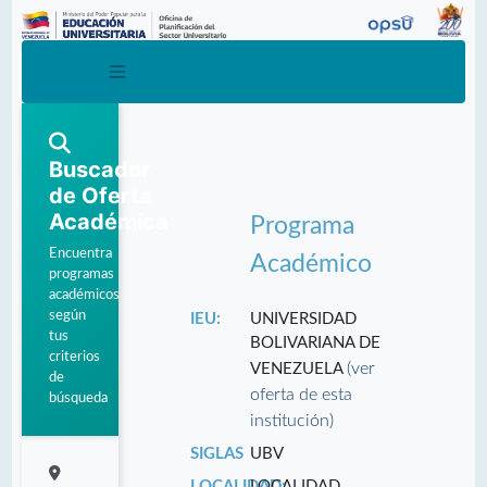
Buscador
de Oferta
Académica
Programa
Encuentra
Académico
programas
académicos
según
IEU:
UNIVERSIDAD
tus
BOLIVARIANA DE
criterios
(ver
VENEZUELA
de
oferta de esta
búsqueda
institución)
SIGLAS
UBV
LOCALIDAD:
LOCALIDAD