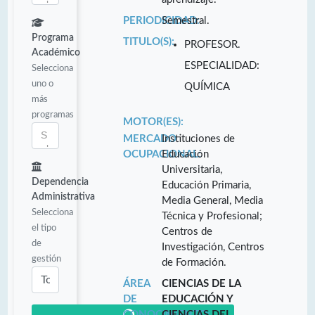
PERIODICIDAD:
Semestral.
Programa
TITULO(S):
PROFESOR.
Académico
ESPECIALIDAD:
Selecciona
uno o
QUÍMICA
más
programas
MOTOR(ES):
MERCADO
Instituciones de
OCUPACIONAL:
Educación
Universitaria,
Dependencia
Educación Primaria,
Administrativa
Media General, Media
Selecciona
Técnica y Profesional;
el tipo
Centros de
de
Investigación, Centros
gestión
de Formación.
ÁREA
CIENCIAS DE LA
DE
EDUCACIÓN Y
CONOCIMIENTO:
CIENCIAS DEL