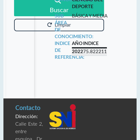
DEPORTE
Buscar
SUB
BÁSICA Y MEDIA
ÁREA
Limpiar
DE
CONOCIMIENTO:
INDICE
AÑO
INDICE
DE
2022
75.822211
REFERENCIA:
Contacto
Dirección:
Calle Este 2,
entre
esquina Dr.