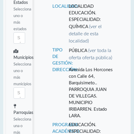
Estados
LOCALIDAD:
LOCALIDAD
Selecciona
EDUCACIÓN.
uno o
ESPECIALIDAD:
más
(ver el
QUÍMICA
estados
detalle de esta
localidad)
TIPO
(ver toda la
PÚBLICA
DE
oferta oferta pública)
Municipios
GESTIÓN:
Selecciona
DIRECCIÓN:
Avenida Los Horcones
uno o
con Calle 64,
más
Barquisimeto..
municipios
PARROQUIA JUAN
DE VILLEGAS.
MUNICIPIO
IRIBARREN. Estado
Parroquias
LARA.
Selecciona
PROGRAMA
EDUCACIÓN.
una o
ACADÉMICO:
ESPECIALIDAD:
más