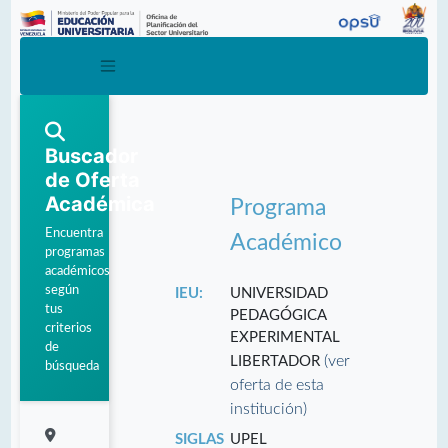
Buscador
de Oferta
Académica
Programa
Encuentra
Académico
programas
académicos
según
IEU:
UNIVERSIDAD
tus
PEDAGÓGICA
criterios
EXPERIMENTAL
de
(ver
LIBERTADOR
búsqueda
oferta de esta
institución)
SIGLAS
UPEL