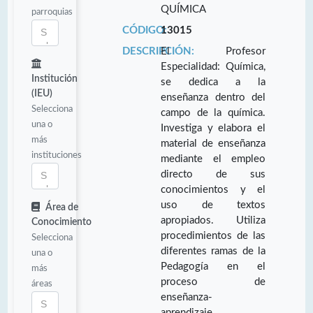
QUÍMICA
parroquias
CÓDIGO:
13015
DESCRIPCIÓN:
El Profesor
Especialidad: Química,
Institución
se dedica a la
(IEU)
enseñanza dentro del
Selecciona
campo de la química.
una o
Investiga y elabora el
más
material de enseñanza
instituciones
mediante el empleo
directo de sus
conocimientos y el
uso de textos
Área de
apropiados. Utiliza
Conocimiento
procedimientos de las
Selecciona
diferentes ramas de la
una o
Pedagogía en el
más
proceso de
áreas
enseñanza-
aprendizaje.