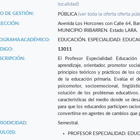
localidad)
PO DE GESTIÓN:
(ver toda la oferta oferta púb
PÚBLICA
RECCIÓN:
Avenida Los Horcones con Calle 64, 
MUNICIPIO IRIBARREN. Estado LARA.
OGRAMA ACADÉMICO:
EDUCACIÓN. ESPECIALIDAD: EDUCA
DIGO:
13011
SCRIPCIÓN:
El Profesor Especialidad: Educación 
aprendizaje, orientador, promotor soci
principios teóricos y prácticos de los 
de la educación primaria. Evalúa el de
psicomotor, socioemocional, lingüíst
solución de los problemas educativos.
características del medio donde se desa
para que los educandos participen raci
convertirse en agentes de cambios que pr
RIODICIDAD:
Semestral.
ULO(S):
PROFESOR ESPECIALIDAD: EDU