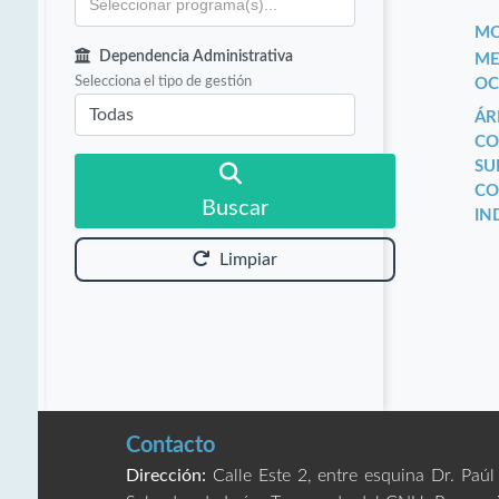
MO
Dependencia Administrativa
ME
Selecciona el tipo de gestión
OC
ÁR
CO
SU
CO
Buscar
IN
Limpiar
Contacto
Dirección:
Calle Este 2, entre esquina Dr. Paúl