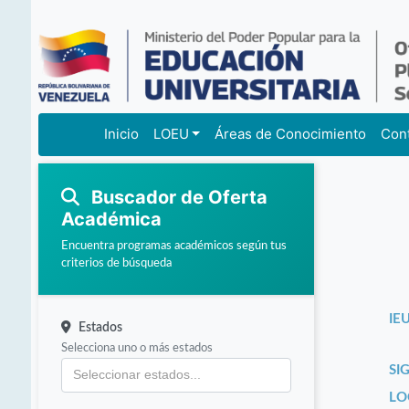
Inicio
LOEU
Áreas de Conocimiento
Con
Buscador de Oferta
Académica
Encuentra programas académicos según tus
criterios de búsqueda
IEU
Estados
Selecciona uno o más estados
SI
LO