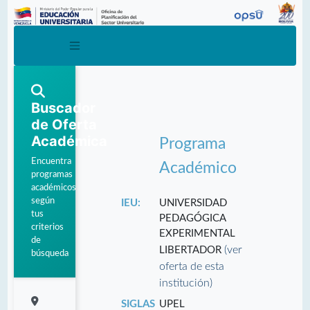
Buscador
de Oferta
Académica
Programa
Encuentra
Académico
programas
académicos
según
IEU:
UNIVERSIDAD
tus
PEDAGÓGICA
criterios
EXPERIMENTAL
de
(ver
LIBERTADOR
búsqueda
oferta de esta
institución)
SIGLAS
UPEL