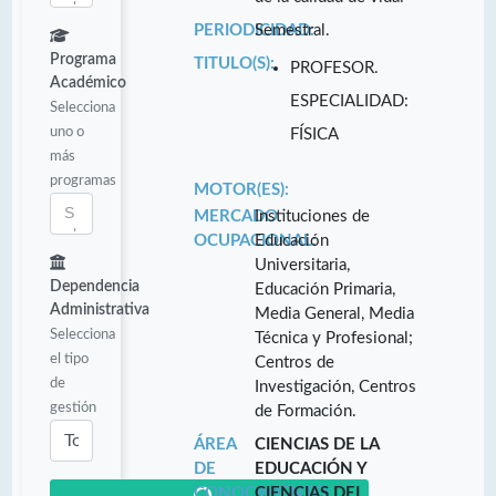
PERIODICIDAD:
Semestral.
Programa
TITULO(S):
PROFESOR.
Académico
ESPECIALIDAD:
Selecciona
uno o
FÍSICA
más
programas
MOTOR(ES):
MERCADO
Instituciones de
OCUPACIONAL:
Educación
Universitaria,
Dependencia
Educación Primaria,
Administrativa
Media General, Media
Selecciona
Técnica y Profesional;
el tipo
Centros de
de
Investigación, Centros
gestión
de Formación.
ÁREA
CIENCIAS DE LA
DE
EDUCACIÓN Y
CONOCIMIENTO:
CIENCIAS DEL