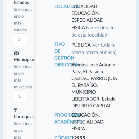
Estados
LOCALIDAD:
LOCALIDAD
Selecciona
EDUCACIÓN.
uno o
ESPECIALIDAD:
más
(ver el detalle
FÍSICA
estados
de esta localidad)
TIPO
(ver toda la
PÚBLICA
DE
oferta oferta pública)
GESTIÓN:
Municipios
DIRECCIÓN:
Avenida José Antonio
Selecciona
Páez, El Paraíso,
uno o
Caracas.. PARROQUIA
más
EL PARAÍSO.
municipios
MUNICIPIO
LIBERTADOR. Estado
DISTRITO CAPITAL.
PROGRAMA
EDUCACIÓN.
Parroquias
ACADÉMICO:
ESPECIALIDAD:
Selecciona
FÍSICA
una o
más
CÓDIGO:
12995