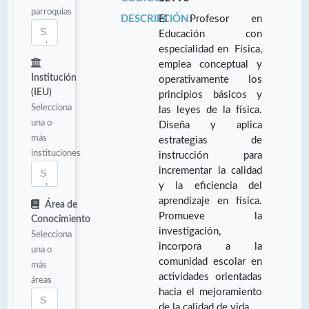
parroquias
DESCRIPCIÓN:
El Profesor en
Educación con
especialidad en Física,
emplea conceptual y
Institución
operativamente los
(IEU)
principios básicos y
Selecciona
las leyes de la física.
una o
Diseña y aplica
más
estrategias de
instituciones
instrucción para
incrementar la calidad
y la eficiencia del
aprendizaje en física.
Área de
Promueve la
Conocimiento
investigación,
Selecciona
incorpora a la
una o
comunidad escolar en
más
actividades orientadas
áreas
hacia el mejoramiento
de la calidad de vida.