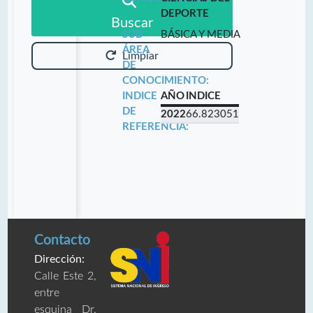
DEPORTE
Buscar
SUB
BÁSICA Y MEDIA
ÁREA
Limpiar
DE
CONOCIMIENTO:
INDICE
AÑO
INDICE
DE
2022
66.823051
REFERENCIA:
Contacto
Dirección:
Calle Este 2,
entre
esquina Dr.