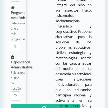
integral del niño en
sus aspectos físico,
Programa
psicomotor,
Académico
socioemocional,
Selecciona
lingüístico y
uno o
cognoscitivo. Propone
más
alternativas para la
programas
solución de los
problemas educativos.
Utiliza estrategias y
metodologías acorde
Dependencia
con las características
Administrativa
del medio donde se
Selecciona
desarrolla su actividad.
el tipo
Crea situaciones
de
motivacionales para
gestión
que los educandos
participen racional y
activamente en su
proceso educativo y