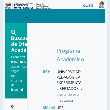
Buscador
de Oferta
Académica
Programa
Encuentra
Académico
programas
académicos
según
IEU:
UNIVERSIDAD
tus
PEDAGÓGICA
criterios
EXPERIMENTAL
de
(ver
LIBERTADOR
búsqueda
oferta de esta
institución)
SIGLAS
UPEL