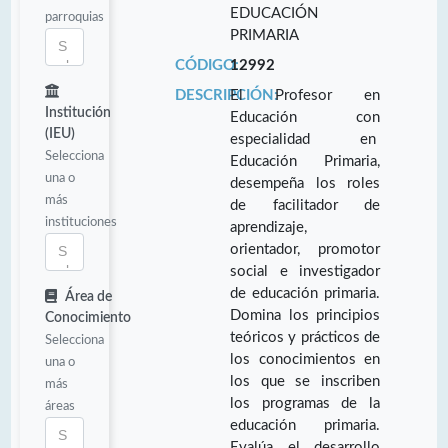
EDUCACIÓN
parroquias
PRIMARIA
CÓDIGO:
12992
DESCRIPCIÓN:
El Profesor en
Institución
Educación con
(IEU)
especialidad en
Selecciona
Educación Primaria,
una o
desempeña los roles
más
de facilitador de
instituciones
aprendizaje,
orientador, promotor
social e investigador
de educación primaria.
Área de
Domina los principios
Conocimiento
teóricos y prácticos de
Selecciona
los conocimientos en
una o
los que se inscriben
más
los programas de la
áreas
educación primaria.
Evalúa el desarrollo