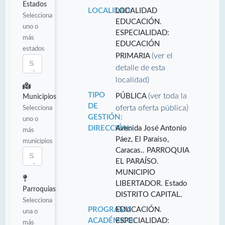
Estados
LOCALIDAD:
LOCALIDAD
Selecciona
EDUCACIÓN.
uno o
ESPECIALIDAD:
más
EDUCACIÓN
estados
(ver el
PRIMARIA
detalle de esta
localidad)
TIPO
(ver toda la
PÚBLICA
Municipios
DE
oferta oferta pública)
Selecciona
GESTIÓN:
uno o
DIRECCIÓN:
Avenida José Antonio
más
Páez, El Paraíso,
municipios
Caracas.. PARROQUIA
EL PARAÍSO.
MUNICIPIO
LIBERTADOR. Estado
Parroquias
DISTRITO CAPITAL.
Selecciona
PROGRAMA
EDUCACIÓN.
una o
ACADÉMICO:
ESPECIALIDAD:
más