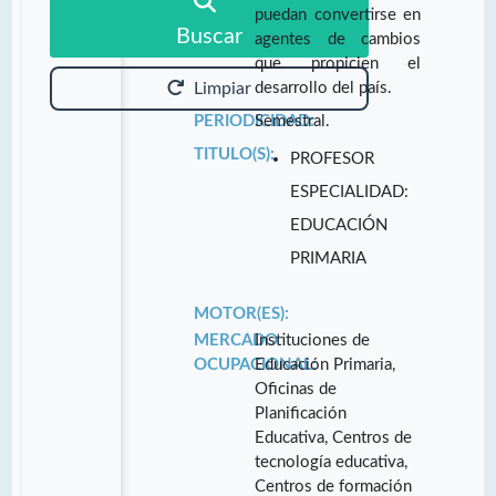
puedan convertirse en
Buscar
agentes de cambios
que propicien el
desarrollo del país.
Limpiar
PERIODICIDAD:
Semestral.
TITULO(S):
PROFESOR
ESPECIALIDAD:
EDUCACIÓN
PRIMARIA
MOTOR(ES):
MERCADO
Instituciones de
OCUPACIONAL:
Educación Primaria,
Oficinas de
Planificación
Educativa, Centros de
tecnología educativa,
Centros de formación