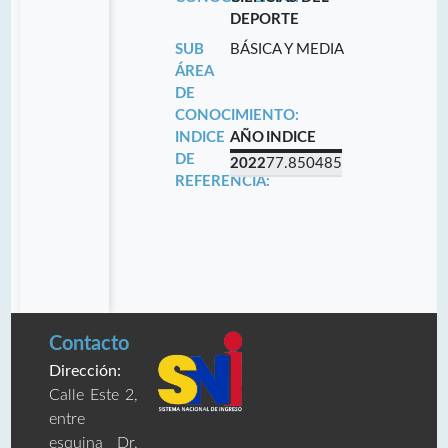
DEPORTE
SUB
BÁSICA Y MEDIA
ÁREA
DE
CONOCIMIENTO:
INDICE
AÑO
INDICE
DE
2022
77.850485
REFERENCIA:
Contacto
Dirección:
Calle Este 2,
entre
esquina Dr.