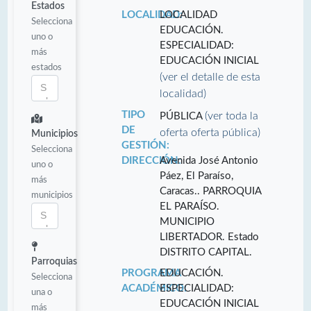
Estados
LOCALIDAD:
LOCALIDAD
Selecciona
EDUCACIÓN.
uno o
ESPECIALIDAD:
más
EDUCACIÓN INICIAL
estados
(ver el detalle de esta
localidad)
TIPO
(ver toda la
PÚBLICA
DE
oferta oferta pública)
Municipios
GESTIÓN:
Selecciona
DIRECCIÓN:
Avenida José Antonio
uno o
Páez, El Paraíso,
más
Caracas.. PARROQUIA
municipios
EL PARAÍSO.
MUNICIPIO
LIBERTADOR. Estado
DISTRITO CAPITAL.
Parroquias
PROGRAMA
EDUCACIÓN.
Selecciona
ACADÉMICO:
ESPECIALIDAD:
una o
EDUCACIÓN INICIAL
más