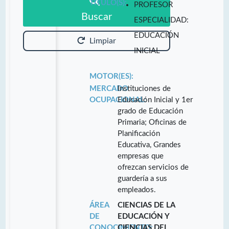
TITULO(S):
PROFESOR
Buscar
ESPECIALIDAD:
EDUCACIÓN
Limpiar
INICIAL
MOTOR(ES):
MERCADO
Instituciones de
OCUPACIONAL:
Educación Inicial y 1er
grado de Educación
Primaria; Oficinas de
Planificación
Educativa, Grandes
empresas que
ofrezcan servicios de
guardería a sus
empleados.
ÁREA
CIENCIAS DE LA
DE
EDUCACIÓN Y
CONOCIMIENTO:
CIENCIAS DEL