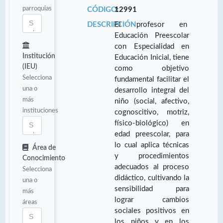
parroquias
CÓDIGO:
12991
DESCRIPCIÓN:
El profesor en
Educación Preescolar
con Especialidad en
Institución
Educación Inicial, tiene
(IEU)
como objetivo
Selecciona
fundamental facilitar el
una o
desarrollo integral del
más
niño (social, afectivo,
instituciones
cognoscitivo, motriz,
físico-biológico) en
edad preescolar, para
lo cual aplica técnicas
Área de
y procedimientos
Conocimiento
adecuados al proceso
Selecciona
didáctico, cultivando la
una o
sensibilidad para
más
lograr cambios
áreas
sociales positivos en
los niños y en los