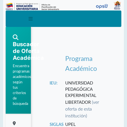
Buscador
de Oferta
Académica
Programa
Encuentra
Académico
programas
académicos
según
IEU:
UNIVERSIDAD
tus
PEDAGÓGICA
criterios
EXPERIMENTAL
de
(ver
LIBERTADOR
búsqueda
oferta de esta
institución)
SIGLAS
UPEL