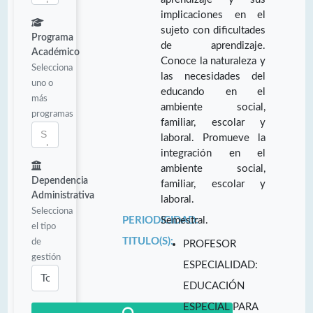
implicaciones en el
sujeto con dificultades
Programa
de aprendizaje.
Académico
Conoce la naturaleza y
Selecciona
las necesidades del
uno o
educando en el
más
ambiente social,
programas
familiar, escolar y
laboral. Promueve la
integración en el
ambiente social,
Dependencia
familiar, escolar y
Administrativa
laboral.
Selecciona
PERIODICIDAD:
Semestral.
el tipo
TITULO(S):
de
PROFESOR
gestión
ESPECIALIDAD:
EDUCACIÓN
ESPECIAL PARA