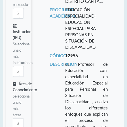
DISTRITO CAPITAL.
parroquias
PROGRAMA
EDUCACIÓN.
ACADÉMICO:
ESPECIALIDAD:
EDUCACIÓN
ESPECIAL PARA
Institución
PERSONAS EN
(IEU)
SITUACIÓN DE
Selecciona
DISCAPACIDAD
una o
CÓDIGO:
12956
más
instituciones
DESCRIPCIÓN:
El Profesor de
Educación con
especialidad en
Educación Especial
Área de
para Personas en
Conocimiento
Situación de
Selecciona
Discapacidad , analiza
una o
los diferentes
más
enfoques que explican
áreas
el proceso de
aprendizaje y sus