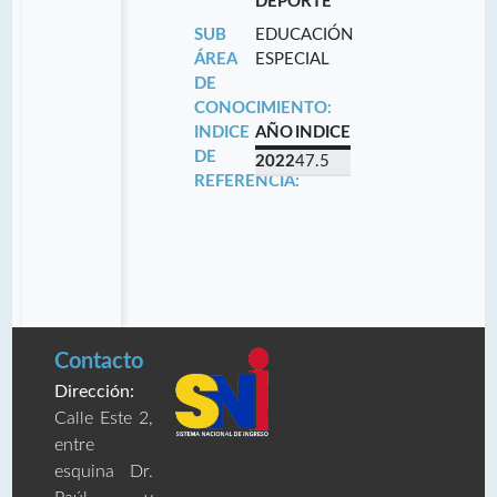
DEPORTE
SUB
EDUCACIÓN
ÁREA
ESPECIAL
DE
CONOCIMIENTO:
INDICE
AÑO
INDICE
DE
2022
47.5
REFERENCIA:
Contacto
Dirección:
Calle Este 2,
entre
esquina Dr.