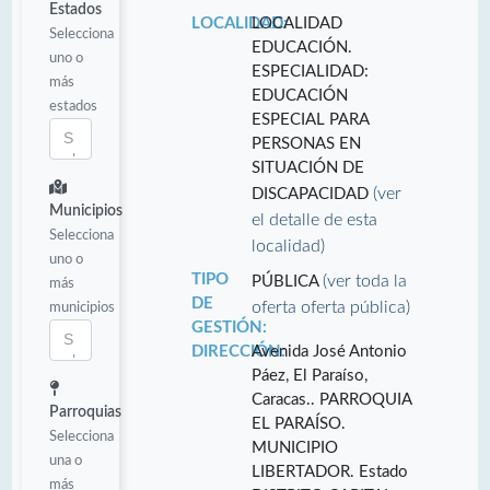
Estados
LOCALIDAD:
LOCALIDAD
Selecciona
EDUCACIÓN.
uno o
ESPECIALIDAD:
más
EDUCACIÓN
estados
ESPECIAL PARA
PERSONAS EN
SITUACIÓN DE
(ver
DISCAPACIDAD
Municipios
el detalle de esta
Selecciona
localidad)
uno o
TIPO
(ver toda la
PÚBLICA
más
DE
oferta oferta pública)
municipios
GESTIÓN:
DIRECCIÓN:
Avenida José Antonio
Páez, El Paraíso,
Caracas.. PARROQUIA
Parroquias
EL PARAÍSO.
Selecciona
MUNICIPIO
una o
LIBERTADOR. Estado
más