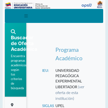
Buscador
de Oferta
Académica
Programa
Encuentra
Académico
programas
académicos
según
IEU:
UNIVERSIDAD
tus
PEDAGÓGICA
criterios
EXPERIMENTAL
de
(ver
LIBERTADOR
búsqueda
oferta de esta
institución)
SIGLAS
UPEL