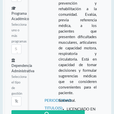
prevención y
rehabilitación a la
Programa
comunidad. Evalúa,
Académico
previa referencia
Selecciona
médica, a los
uno o
pacientes que
más
presenten dificultades
programas
musculares, articulares
de capacidad motora,
respiratoria y
circulatoria. Está en
capacidad de tomar
Dependencia
decisiones y formular
Administrativa
sugerencias médicas
Selecciona
que se consideren
el tipo
convenientes para el
de
paciente.
gestión
PERIODICIDAD:
Semestral.
TITULO(S):
LICENCIADO EN