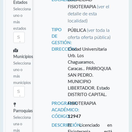
Estados
(ver el
FISIOTERAPIA
Selecciona
detalle de esta
uno o
localidad)
más
estados
TIPO
(ver toda la
PÚBLICA
DE
oferta oferta pública)
GESTIÓN:
DIRECCIÓN:
Ciudad Universitaria
Urb. Los
Municipios
Chaguaramos,
Selecciona
Caracas.. PARROQUIA
uno o
SAN PEDRO.
más
MUNICIPIO
municipios
LIBERTADOR. Estado
DISTRITO CAPITAL.
PROGRAMA
FISIOTERAPIA
ACADÉMICO:
Parroquias
CÓDIGO:
12947
Selecciona
una o
DESCRIPCIÓN:
El Licenciado en
más
Fisioterapia, está