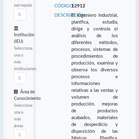
parroquias
CÓDIGO:
12912
DESCRIPCIÓN:
El Ingeniero Industrial,
planifica, estudia,
dirige y controla el
Institución
análisis de los
(IEU)
diferentes métodos,
Selecciona
procesos, sistemas de
una o
procedimientos de
más
producción, examina y
instituciones
observa los diversos
procesos e
informaciones
relativas a las ventas y
Área de
volumen de
Conocimiento
producción, mejoras
Selecciona
de productos
una o
acabados, materiales
más
de desperdicio y
áreas
disposición de las
fábricas. Planifica,