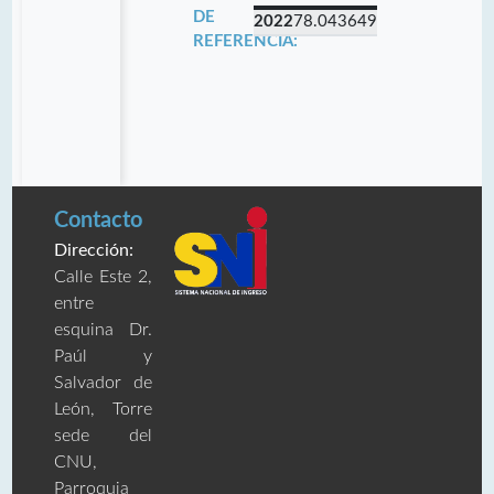
DE
2022
78.043649
REFERENCIA:
Contacto
Dirección:
Calle Este 2,
entre
esquina Dr.
Paúl y
Salvador de
León, Torre
sede del
CNU,
Parroquia