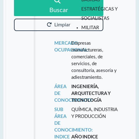
ESTRATÉGICAS Y
Buscar
SOCIALISTAS
Limpiar
MILITAR
MERCADO
Empresas
OCUPACIONAL:
manufactureras,
comerciales, de
servicios, de
consultoría, asesoría y
adiestramiento.
ÁREA
INGENIERÍA,
DE
ARQUITECTURA Y
CONOCIMIENTO:
TECNOLOGÍA
SUB
QUÍMICA, INDUSTRIA
ÁREA
Y PRODUCCIÓN
DE
CONOCIMIENTO:
INDICE
AÑO
INDICE