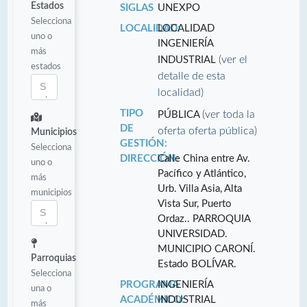
Estados
SIGLAS
UNEXPO
Selecciona
LOCALIDAD:
LOCALIDAD
uno o
INGENIERÍA
más
(ver el
INDUSTRIAL
estados
detalle de esta
localidad)
TIPO
(ver toda la
PÚBLICA
DE
oferta oferta pública)
Municipios
GESTIÓN:
Selecciona
DIRECCIÓN:
Calle China entre Av.
uno o
Pacífico y Atlántico,
más
Urb. Villa Asia, Alta
municipios
Vista Sur, Puerto
Ordaz.. PARROQUIA
UNIVERSIDAD.
MUNICIPIO CARONÍ.
Parroquias
Estado BOLÍVAR.
Selecciona
PROGRAMA
INGENIERÍA
una o
ACADÉMICO:
INDUSTRIAL
más