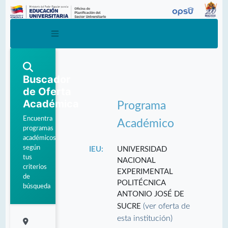
Buscador
de Oferta
Académica
Programa
Encuentra
Académico
programas
académicos
según
IEU:
UNIVERSIDAD
tus
NACIONAL
criterios
EXPERIMENTAL
de
POLITÉCNICA
búsqueda
ANTONIO JOSÉ DE
(ver oferta de
SUCRE
esta institución)