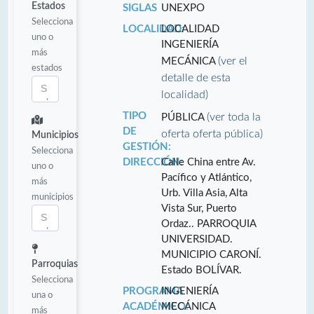
Estados
SIGLAS
UNEXPO
Selecciona
LOCALIDAD:
LOCALIDAD
uno o
INGENIERÍA
más
(ver el
MECÁNICA
estados
detalle de esta
localidad)
TIPO
(ver toda la
PÚBLICA
DE
oferta oferta pública)
Municipios
GESTIÓN:
Selecciona
DIRECCIÓN:
Calle China entre Av.
uno o
Pacífico y Atlántico,
más
Urb. Villa Asia, Alta
municipios
Vista Sur, Puerto
Ordaz.. PARROQUIA
UNIVERSIDAD.
MUNICIPIO CARONÍ.
Parroquias
Estado BOLÍVAR.
Selecciona
PROGRAMA
INGENIERÍA
una o
ACADÉMICO:
MECÁNICA
más