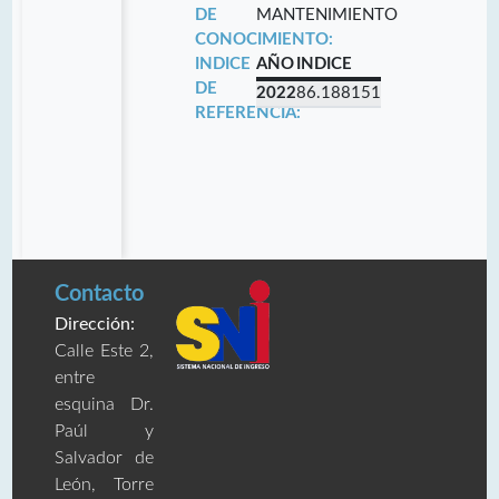
DE
MANTENIMIENTO
CONOCIMIENTO:
INDICE
AÑO
INDICE
DE
2022
86.188151
REFERENCIA:
Contacto
Dirección:
Calle Este 2,
entre
esquina Dr.
Paúl y
Salvador de
León, Torre