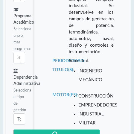
industrial. Se
desenvuelve en los
Programa
campos de generación
Académico
de potencia,
Selecciona
termodinámica,
uno o
automotriz, naval,
más
diseño y controles e
programas
instrumentación.
PERIODICIDAD:
Semestral.
TITULO(S):
INGENIERO
Dependencia
MECÁNICO
Administrativa
Selecciona
MOTOR(ES):
CONSTRUCCIÓN
el tipo
de
EMPRENDEDORES
gestión
INDUSTRIAL
MILITAR