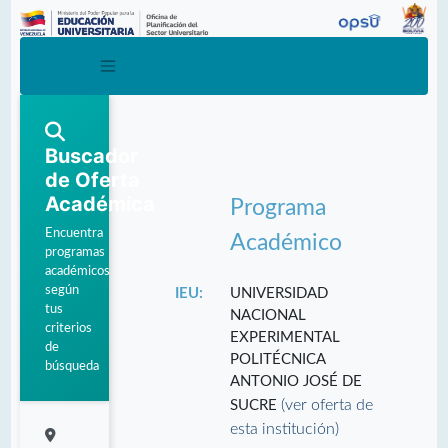
Buscador
de Oferta
Académica
Programa
Encuentra
Académico
programas
académicos
según
IEU:
UNIVERSIDAD
tus
NACIONAL
criterios
EXPERIMENTAL
de
POLITÉCNICA
búsqueda
ANTONIO JOSÉ DE
(ver oferta de
SUCRE
esta institución)