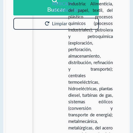
MERCADO
Industria: Alimenticia,
Buscar
OCUPACIONAL:
del papel, textil, del
plástico procesos
químicos (procesos
Limpiar
industriales); petrolera
y petroquímica
(exploración,
perforación,
almacenamiento,
distribución, refinación
y transporte);
centrales
termoeléctricas,
hidroeléctricas, plantas
diesel, turbinas de gas,
sistemas eólicos
(conversión y
transporte de energía);
metalmecánica,
metalúrgicas, del acero