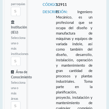
parroquias
CÓDIGO:
12911
DESCRIPCIÓN:
El Ingeniero
Mecánico, es un
profesional que se
Institución
ocupa del diseño y
(IEU)
manufactura de
Selecciona
máquinas y equipos de
una o
variada índole, así
más
como también del
instituciones
diseño, desarrollo,
instalación, operación
y mantenimiento de
gran cantidad de
Área de
procesos y plantas
Conocimiento
industriales. Toma
Selecciona
parte en la
una o
planificación,
más
proyecto, instalación y
áreas
mantenimiento de
cualquier complejo