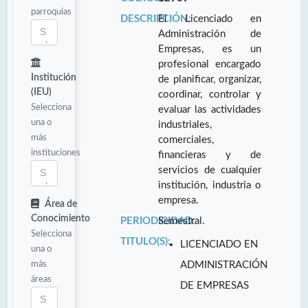
parroquias
DESCRIPCIÓN:
El Licenciado en
Administración de
Empresas, es un
profesional encargado
Institución
de planificar, organizar,
(IEU)
coordinar, controlar y
Selecciona
evaluar las actividades
una o
industriales,
más
comerciales,
instituciones
financieras y de
servicios de cualquier
institución, industria o
empresa.
Área de
Conocimiento
PERIODICIDAD:
Semestral.
Selecciona
TITULO(S):
LICENCIADO EN
una o
más
ADMINISTRACIÓN
áreas
DE EMPRESAS