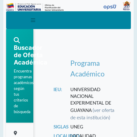
Buscador
de Oferta
Académica
Programa
Encuentra
Académico
programas
académicos
según
IEU:
UNIVERSIDAD
tus
NACIONAL
criterios
EXPERIMENTAL DE
de
(ver oferta
GUAYANA
búsqueda
de esta institución)
SIGLAS
UNEG
LOCALIDAD:
LOCALIDAD