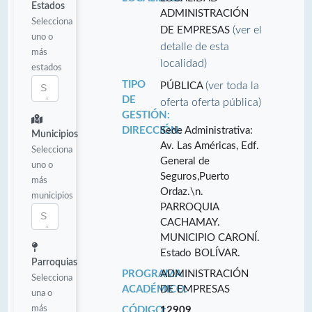
Estados
ADMINISTRACIÓN
Selecciona
(ver el
DE EMPRESAS
uno o
detalle de esta
más
localidad)
estados
TIPO
(ver toda la
PÚBLICA
DE
oferta oferta pública)
GESTIÓN:
DIRECCIÓN:
Sede Administrativa:
Municipios
Av. Las Américas, Edf.
Selecciona
General de
uno o
Seguros,Puerto
más
Ordaz.\n.
municipios
PARROQUIA
CACHAMAY.
MUNICIPIO CARONÍ.
Estado BOLÍVAR.
Parroquias
PROGRAMA
ADMINISTRACIÓN
Selecciona
ACADÉMICO:
DE EMPRESAS
una o
más
CÓDIGO:
12909