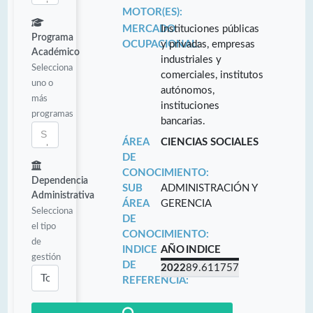
MOTOR(ES):
MERCADO
Instituciones públicas
Programa
OCUPACIONAL:
y privadas, empresas
Académico
industriales y
Selecciona
comerciales, institutos
uno o
autónomos,
más
instituciones
programas
bancarias.
ÁREA
CIENCIAS SOCIALES
DE
CONOCIMIENTO:
Dependencia
SUB
ADMINISTRACIÓN Y
Administrativa
ÁREA
GERENCIA
Selecciona
DE
el tipo
CONOCIMIENTO:
de
INDICE
AÑO
INDICE
gestión
DE
2022
89.611757
REFERENCIA: