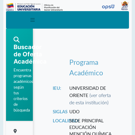
Buscador
de Oferta
Académica
Programa
Encuentra
Académico
programas
académicos
según
IEU:
UNIVERSIDAD DE
tus
(ver oferta
ORIENTE
criterios
de esta institución)
de
búsqueda
SIGLAS
UDO
LOCALIDAD:
SEDE PRINCIPAL
EDUCACIÓN
MENCIÓN QUÍMICA