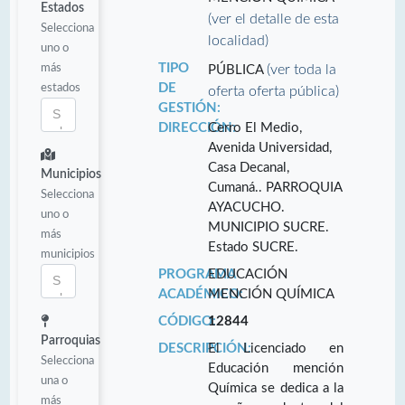
Estados
(ver el detalle de esta
Selecciona
localidad)
uno o
más
TIPO
(ver toda la
PÚBLICA
estados
DE
oferta oferta pública)
GESTIÓN:
DIRECCIÓN:
Cerro El Medio,
Avenida Universidad,
Casa Decanal,
Municipios
Cumaná.. PARROQUIA
Selecciona
AYACUCHO.
uno o
MUNICIPIO SUCRE.
más
Estado SUCRE.
municipios
PROGRAMA
EDUCACIÓN
ACADÉMICO:
MENCIÓN QUÍMICA
CÓDIGO:
12844
Parroquias
DESCRIPCIÓN:
El Licenciado en
Selecciona
Educación mención
una o
Química se dedica a la
más