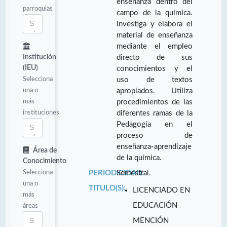
enseñanza dentro del
parroquias
campo de la química.
Investiga y elabora el
material de enseñanza
mediante el empleo
Institución
directo de sus
(IEU)
conocimientos y el
Selecciona
uso de textos
una o
apropiados. Utiliza
más
procedimientos de las
instituciones
diferentes ramas de la
Pedagogía en el
proceso de
enseñanza-aprendizaje
Área de
de la química.
Conocimiento
Selecciona
PERIODICIDAD:
Semestral.
una o
TITULO(S):
LICENCIADO EN
más
EDUCACIÓN
áreas
MENCIÓN