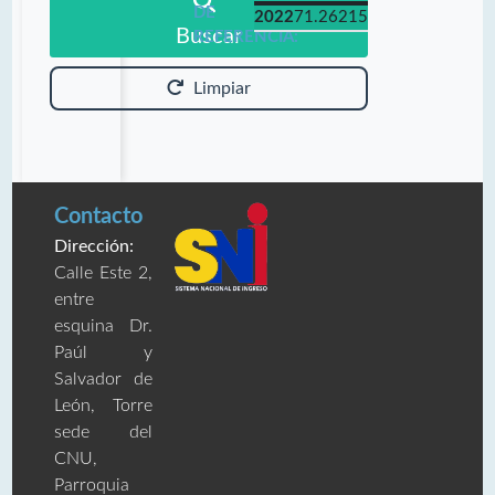
DE
2022
71.26215
Buscar
REFERENCIA:
Limpiar
Contacto
Dirección:
Calle Este 2,
entre
esquina Dr.
Paúl y
Salvador de
León, Torre
sede del
CNU,
Parroquia