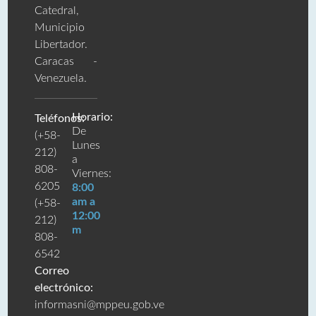
Catedral,
Municipio
Libertador.
Caracas -
Venezuela.
Horario:
Teléfonos:
De
(+58-
Lunes
212)
a
808-
Viernes:
6205
8:00
am a
(+58-
12:00
212)
m
808-
6542
Correo
electrónico:
informasni@mppeu.gob.ve