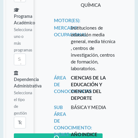
QUÍMICA
Programa
MOTOR(ES):
Académico
MERCADO
Instituciones de
Selecciona
OCUPACIONAL:
educación media
uno o
general, media técnica
más
, centros de
programas
investigación, centros
de formación,
laboratorios.
ÁREA
CIENCIAS DE LA
Dependencia
DE
EDUCACIÓN Y
Administrativa
CONOCIMIENTO:
CIENCIAS DEL
Selecciona
DEPORTE
el tipo
de
SUB
BÁSICA Y MEDIA
gestión
ÁREA
DE
CONOCIMIENTO:
INDICE
AÑO
INDICE