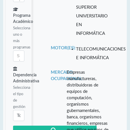
SUPERIOR
Programa
UNIVERSITARIO
Académico
EN
Selecciona
INFORMÁTICA
uno o
más
programas
MOTOR(ES):
TELECOMUNICACIONES
E INFORMÁTICA
MERCADO
Empresas
Dependencia
OCUPACIONAL:
manufactureras,
Administrativa
distribuidoras de
Selecciona
equipos de
el tipo
computación,
de
organismos
gestión
gubernamentales,
banca, organismos
financieros, empresas
que utilice equipos de