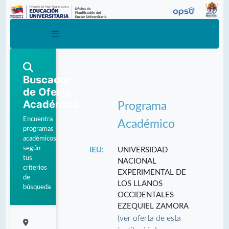
Buscador
de Oferta
Académica
Programa
Encuentra
Académico
programas
académicos
según
IEU:
UNIVERSIDAD
tus
NACIONAL
criterios
EXPERIMENTAL DE
de
LOS LLANOS
búsqueda
OCCIDENTALES
EZEQUIEL ZAMORA
(ver oferta de esta