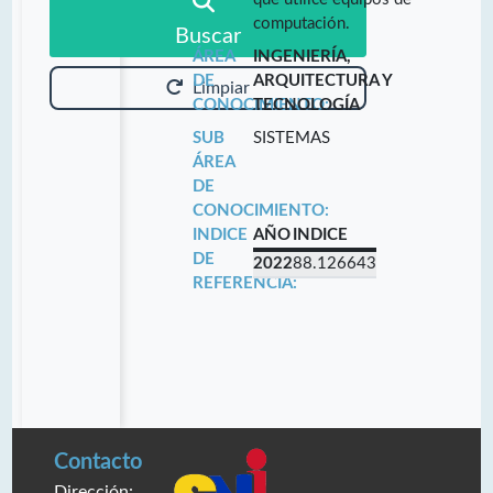
computación.
Buscar
ÁREA
INGENIERÍA,
DE
ARQUITECTURA Y
Limpiar
CONOCIMIENTO:
TECNOLOGÍA
SUB
SISTEMAS
ÁREA
DE
CONOCIMIENTO:
INDICE
AÑO
INDICE
DE
2022
88.126643
REFERENCIA:
Contacto
Dirección: