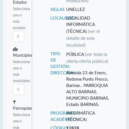
institución)
Estados
Selecciona
SIGLAS
UNELLEZ
uno o
LOCALIDAD:
LOCALIDAD
más
INFORMÁTICA
estados
(ver el
(TÉCNICA)
detalle de esta
localidad)
TIPO
(ver toda la
PÚBLICA
Municipios
DE
oferta oferta pública)
Selecciona
GESTIÓN:
uno o
DIRECCIÓN:
Avenida 23 de Enero,
más
Redoma Punto Fresco,
municipios
Barinas.. PARROQUIA
ALTO BARINAS.
MUNICIPIO BARINAS.
Estado BARINAS.
Parroquias
PROGRAMA
INFORMÁTICA
Selecciona
ACADÉMICO:
(TÉCNICA)
una o
más
CÓDIGO:
12828