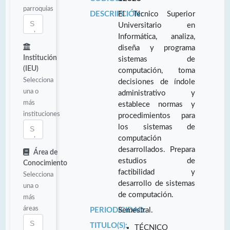
parroquias
DESCRIPCIÓN:
El Técnico Superior
Universitario en
Informática, analiza,
diseña y programa
Institución
sistemas de
(IEU)
computación, toma
Selecciona
decisiones de índole
una o
administrativo y
más
establece normas y
instituciones
procedimientos para
los sistemas de
computación
desarrollados. Prepara
Área de
estudios de
Conocimiento
factibilidad y
Selecciona
desarrollo de sistemas
una o
de computación.
más
áreas
PERIODICIDAD:
Semestral.
TITULO(S):
TÉCNICO