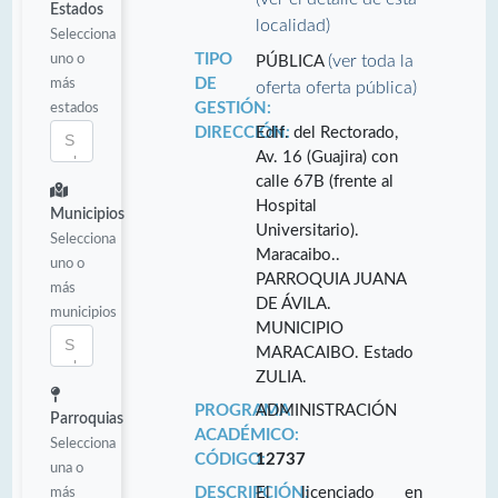
Estados
localidad)
Selecciona
uno o
TIPO
(ver toda la
PÚBLICA
más
DE
oferta oferta pública)
estados
GESTIÓN:
DIRECCIÓN:
Edif. del Rectorado,
Av. 16 (Guajira) con
calle 67B (frente al
Hospital
Municipios
Universitario).
Selecciona
Maracaibo..
uno o
PARROQUIA JUANA
más
DE ÁVILA.
municipios
MUNICIPIO
MARACAIBO. Estado
ZULIA.
PROGRAMA
ADMINISTRACIÓN
Parroquias
ACADÉMICO:
Selecciona
CÓDIGO:
12737
una o
más
DESCRIPCIÓN:
El licenciado en