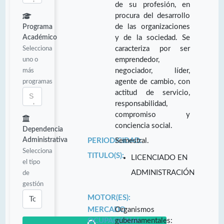
de su profesión, en
procura del desarrollo
de las organizaciones
Programa
Académico
y de la sociedad. Se
Selecciona
caracteriza por ser
uno o
emprendedor,
más
negociador, líder,
programas
agente de cambio, con
actitud de servicio,
responsabilidad,
compromiso y
conciencia social.
Dependencia
Administrativa
PERIODICIDAD:
Semestral.
Selecciona
TITULO(S):
LICENCIADO EN
el tipo
ADMINISTRACIÓN
de
gestión
MOTOR(ES):
MERCADO
Organismos
OCUPACIONAL:
gubernamentales: