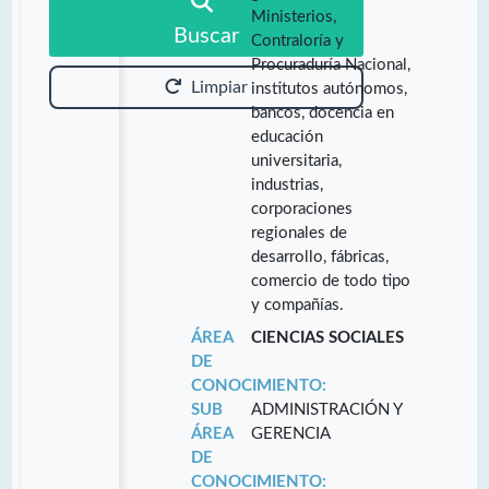
Ministerios,
Buscar
Contraloría y
Procuraduría Nacional,
Limpiar
institutos autónomos,
bancos, docencia en
educación
universitaria,
industrias,
corporaciones
regionales de
desarrollo, fábricas,
comercio de todo tipo
y compañías.
ÁREA
CIENCIAS SOCIALES
DE
CONOCIMIENTO:
SUB
ADMINISTRACIÓN Y
ÁREA
GERENCIA
DE
CONOCIMIENTO: