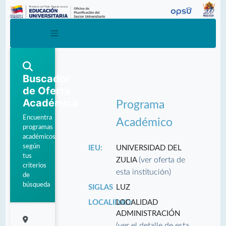
Buscador
de Oferta
Académica
Programa
Encuentra
Académico
programas
académicos
según
IEU:
UNIVERSIDAD DEL
tus
(ver oferta de
ZULIA
criterios
esta institución)
de
búsqueda
SIGLAS
LUZ
LOCALIDAD:
LOCALIDAD
ADMINISTRACIÓN
(ver el detalle de esta