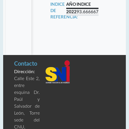
INDICE
AÑO
INDICE
DE
2022
93.666667
REFERENCIA:
Contacto
Dirección:
Calle Este 2,
entre
esquina Dr.
Paúl y
Salvador de
León, Torre
sede del
CNU,