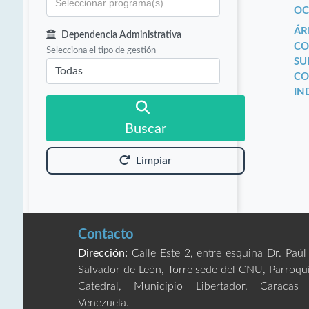
OC
ÁR
Dependencia Administrativa
CO
Selecciona el tipo de gestión
SU
CO
IN
Buscar
Limpiar
Contacto
Dirección:
Calle Este 2, entre esquina Dr. Paúl
Salvador de León, Torre sede del CNU, Parroqu
Catedral, Municipio Libertador. Caracas
Venezuela.