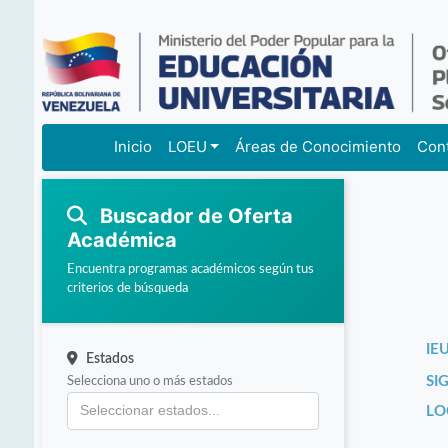
Inicio
LOEU
Áreas de Conocimiento
Con
Buscador de Oferta
Académica
Encuentra programas académicos según tus
criterios de búsqueda
IEU
Estados
Selecciona uno o más estados
SI
LO