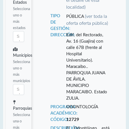
el detalle de esta
Estados
localidad)
Selecciona
uno o
TIPO
(ver toda la
PÚBLICA
más
DE
oferta oferta pública)
estados
GESTIÓN:
DIRECCIÓN:
Edif. del Rectorado,
Av. 16 (Guajira) con
calle 67B (frente al
Hospital
Municipios
Universitario).
Selecciona
Maracaibo..
uno o
PARROQUIA JUANA
más
DE ÁVILA.
municipios
MUNICIPIO
MARACAIBO. Estado
ZULIA.
PROGRAMA
ODONTOLOGÍA
Parroquias
ACADÉMICO:
Selecciona
CÓDIGO:
12729
una o
más
DESCRIPCIÓN:
El Odontólogo, está