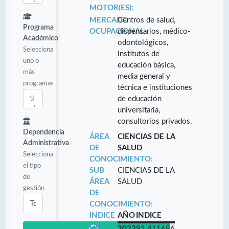
MOTOR(ES):
MERCADO
Centros de salud,
Programa
OCUPACIONAL:
dispensarios, médico-
Académico
odontológicos,
Selecciona
institutos de
uno o
educación básica,
más
media general y
programas
técnica e instituciones
de educación
universitaria,
consultorios privados.
Dependencia
ÁREA
CIENCIAS DE LA
Administrativa
DE
SALUD
Selecciona
CONOCIMIENTO:
el tipo
SUB
CIENCIAS DE LA
de
ÁREA
SALUD
gestión
DE
CONOCIMIENTO:
INDICE
AÑO
INDICE
DE
2022
91.411686