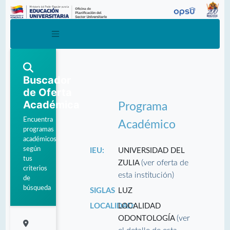
Buscador
de Oferta
Académica
Programa
Encuentra
Académico
programas
académicos
según
IEU:
UNIVERSIDAD DEL
tus
(ver oferta de
ZULIA
criterios
esta institución)
de
búsqueda
SIGLAS
LUZ
LOCALIDAD:
LOCALIDAD
(ver
ODONTOLOGÍA