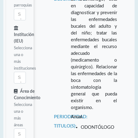
parroquias
en capacidad de
diagnosticar y prevenir
las enfermedades
bucales del adulto y
del niño; tratar las
Institución
enfermedades bucales
(IEU)
mediante el recurso
Selecciona
adecuado
una o
(medicamento o
más
quirúrgico). Relacionar
instituciones
las enfermedades de la
boca con la
sintomatología
Área de
general que pueda
Conocimiento
existir en el
Selecciona
organismo.
una o
PERIODICIDAD:
Anual.
más
áreas
TITULO(S):
ODONTÓLOGO