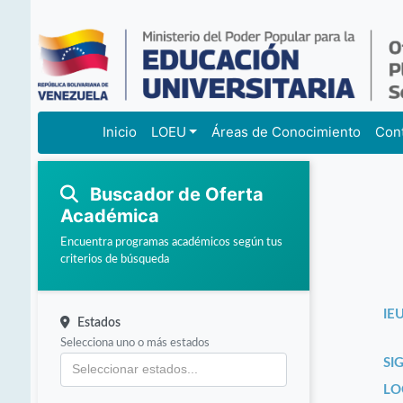
Inicio
LOEU
Áreas de Conocimiento
Con
Buscador de Oferta
Académica
Encuentra programas académicos según tus
criterios de búsqueda
IEU
Estados
Selecciona uno o más estados
SI
LO