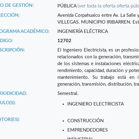
PO DE GESTIÓN:
(ver toda la oferta oferta púb
PÚBLICA
RECCIÓN:
Avenida Corpahuaico entre Av. La Salle
VILLEGAS. MUNICIPIO IRIBARREN. Est
OGRAMA ACADÉMICO:
INGENIERÍA ELÉCTRICA
DIGO:
12702
SCRIPCIÓN:
El Ingeniero Electricista, es un profesi
relacionados con la generación, transmis
de los sistemas e instalaciones eléctric
rendimiento, capacidad, duración y poten
mantenimiento. Su trabajo está en í
generación, transmisión, distribución, t
RIODICIDAD:
Semestral.
ULO(S):
INGENIERO ELECTRICISTA
TOR(ES):
CONSTRUCCIÓN
EMPRENDEDORES