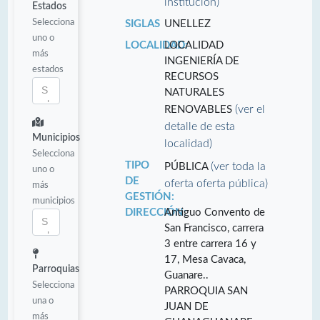
institución)
Estados
Selecciona
SIGLAS
UNELLEZ
uno o
LOCALIDAD:
LOCALIDAD
más
INGENIERÍA DE
estados
RECURSOS
NATURALES
(ver el
RENOVABLES
detalle de esta
Municipios
localidad)
Selecciona
TIPO
(ver toda la
PÚBLICA
uno o
DE
oferta oferta pública)
más
GESTIÓN:
municipios
DIRECCIÓN:
Antiguo Convento de
San Francisco, carrera
3 entre carrera 16 y
17, Mesa Cavaca,
Parroquias
Guanare..
Selecciona
PARROQUIA SAN
una o
JUAN DE
más