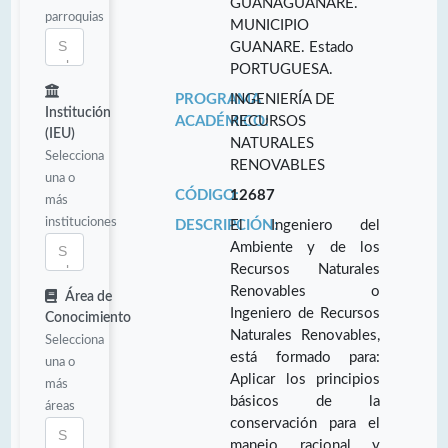
GUANAGUANARE.
parroquias
MUNICIPIO
GUANARE. Estado
PORTUGUESA.
PROGRAMA
INGENIERÍA DE
Institución
ACADÉMICO:
RECURSOS
(IEU)
NATURALES
Selecciona
RENOVABLES
una o
CÓDIGO:
12687
más
instituciones
DESCRIPCIÓN:
El Ingeniero del
Ambiente y de los
Recursos Naturales
Renovables o
Área de
Ingeniero de Recursos
Conocimiento
Naturales Renovables,
Selecciona
está formado para:
una o
Aplicar los principios
más
básicos de la
áreas
conservación para el
manejo racional y