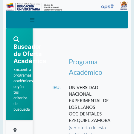
Buscador
de Oferta
Académica
Programa
Encuentra
Académico
programas
académicos
según
IEU:
UNIVERSIDAD
tus
NACIONAL
criterios
EXPERIMENTAL DE
de
LOS LLANOS
búsqueda
OCCIDENTALES
EZEQUIEL ZAMORA
(ver oferta de esta