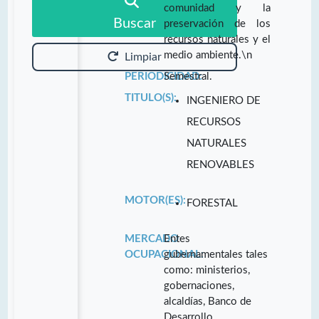
comunidad y la
Buscar
preservación de los
recursos naturales y el
medio ambiente.\n
Limpiar
PERIODICIDAD:
Semestral.
TITULO(S):
INGENIERO DE
RECURSOS
NATURALES
RENOVABLES
MOTOR(ES):
FORESTAL
MERCADO
Entes
OCUPACIONAL:
gubernamentales tales
como: ministerios,
gobernaciones,
alcaldías, Banco de
Desarrollo