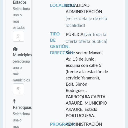
Estados
LOCALIDAD:
LOCALIDAD
Selecciona
ADMINISTRACIÓN
uno o
(ver el detalle de esta
más
localidad)
estados
TIPO
(ver toda la
PÚBLICA
DE
oferta oferta pública)
GESTIÓN:
DIRECCIÓN:
Sede sector Mananí.
Municipios
Av. 13 de Junio,
Selecciona
esquina con calle 5
uno o
(frente a la estación de
más
servicio Yaramani),
municipios
Edif. Simón
Rodríguez..
PARROQUIA CAPITAL
ARAURE. MUNICIPIO
Parroquias
ARAURE. Estado
Selecciona
PORTUGUESA.
una o
PROGRAMA
ADMINISTRACIÓN
más