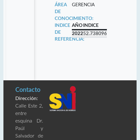
ÁREA
GERENCIA
DE
CONOCIMIENTO:
INDICE
AÑO
INDICE
DE
2022
52.738096
REFERENCIA:
Contacto
Dirección:
Calle Este 2,
entre
esquina Dr.
Paúl y
Salvador de