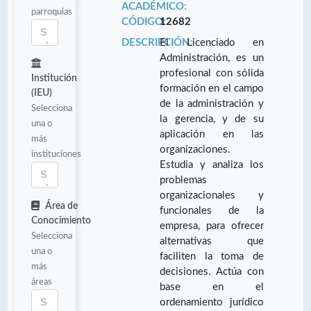
ACADÉMICO:
parroquias
CÓDIGO:
12682
DESCRIPCIÓN:
El Licenciado en
Administración, es un
profesional con sólida
Institución
formación en el campo
(IEU)
de la administración y
Selecciona
la gerencia, y de su
una o
aplicación en las
más
organizaciones.
instituciones
Estudia y analiza los
problemas
organizacionales y
Área de
funcionales de la
Conocimiento
empresa, para ofrecer
Selecciona
alternativas que
una o
faciliten la toma de
más
decisiones. Actúa con
áreas
base en el
ordenamiento jurídico