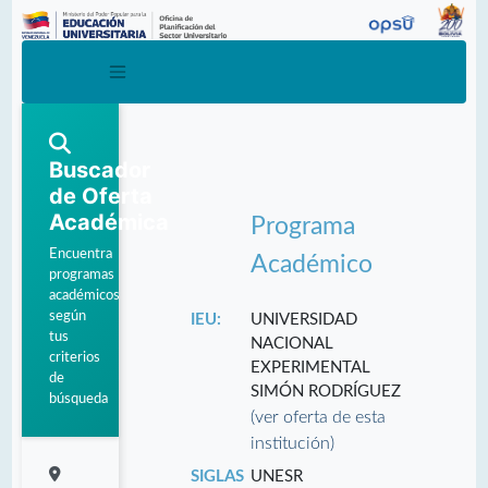
Buscador
de Oferta
Académica
Programa
Encuentra
Académico
programas
académicos
según
IEU:
UNIVERSIDAD
tus
NACIONAL
criterios
EXPERIMENTAL
de
SIMÓN RODRÍGUEZ
búsqueda
(ver oferta de esta
institución)
SIGLAS
UNESR