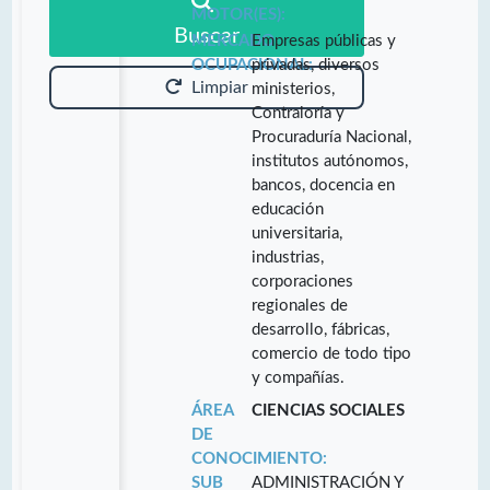
MOTOR(ES):
Buscar
MERCADO
Empresas públicas y
OCUPACIONAL:
privadas, diversos
Limpiar
ministerios,
Contraloría y
Procuraduría Nacional,
institutos autónomos,
bancos, docencia en
educación
universitaria,
industrias,
corporaciones
regionales de
desarrollo, fábricas,
comercio de todo tipo
y compañías.
ÁREA
CIENCIAS SOCIALES
DE
CONOCIMIENTO:
SUB
ADMINISTRACIÓN Y