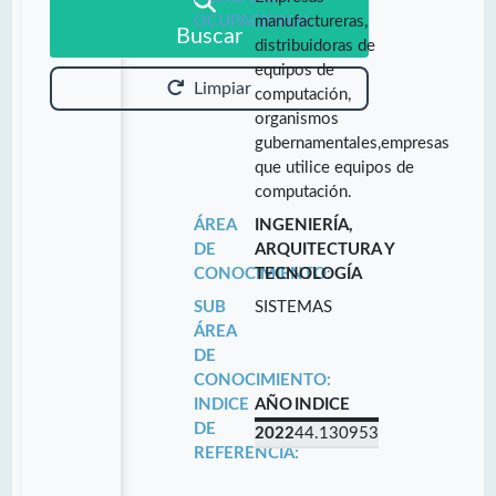
OCUPACIONAL:
manufactureras,
Buscar
distribuidoras de
equipos de
Limpiar
computación,
organismos
gubernamentales,empresas
que utilice equipos de
computación.
ÁREA
INGENIERÍA,
DE
ARQUITECTURA Y
CONOCIMIENTO:
TECNOLOGÍA
SUB
SISTEMAS
ÁREA
DE
CONOCIMIENTO:
INDICE
AÑO
INDICE
DE
2022
44.130953
REFERENCIA: