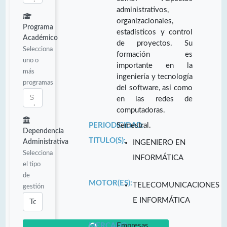
administrativos,
organizacionales,
Programa
estadísticos y control
Académico
de proyectos. Su
Selecciona
formación es
uno o
importante en la
más
ingeniería y tecnología
programas
del software, así como
en las redes de
computadoras.
PERIODICIDAD:
Semestral.
Dependencia
TITULO(S):
Administrativa
INGENIERO EN
Selecciona
INFORMÁTICA
el tipo
de
MOTOR(ES):
TELECOMUNICACIONES
gestión
E INFORMÁTICA
MERCADO
Empresas