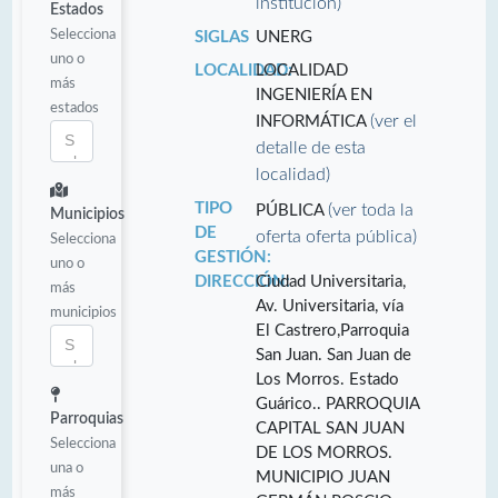
institución)
Estados
Selecciona
SIGLAS
UNERG
uno o
LOCALIDAD:
LOCALIDAD
más
INGENIERÍA EN
estados
(ver el
INFORMÁTICA
detalle de esta
localidad)
TIPO
(ver toda la
PÚBLICA
Municipios
DE
oferta oferta pública)
Selecciona
GESTIÓN:
uno o
DIRECCIÓN:
Ciudad Universitaria,
más
Av. Universitaria, vía
municipios
El Castrero,Parroquia
San Juan. San Juan de
Los Morros. Estado
Guárico.. PARROQUIA
Parroquias
CAPITAL SAN JUAN
Selecciona
DE LOS MORROS.
una o
MUNICIPIO JUAN
más