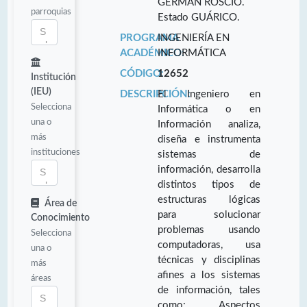
GERMÁN ROSCIO.
parroquias
Estado GUÁRICO.
PROGRAMA
INGENIERÍA EN
ACADÉMICO:
INFORMÁTICA
CÓDIGO:
12652
Institución
(IEU)
DESCRIPCIÓN:
El Ingeniero en
Selecciona
Informática o en
una o
Información analiza,
más
diseña e instrumenta
instituciones
sistemas de
información, desarrolla
distintos tipos de
estructuras lógicas
Área de
para solucionar
Conocimiento
problemas usando
Selecciona
computadoras, usa
una o
técnicas y disciplinas
más
afines a los sistemas
áreas
de información, tales
como: Aspectos