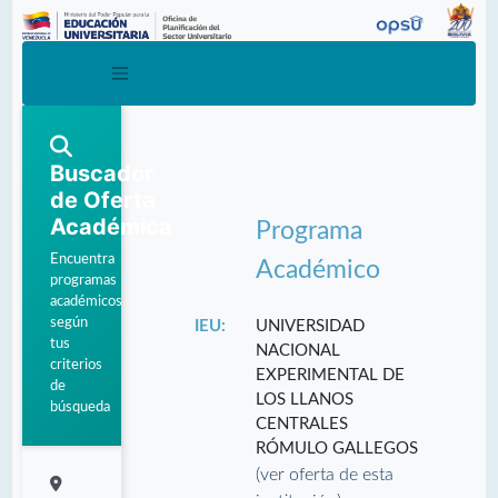
Buscador
de Oferta
Académica
Programa
Encuentra
Académico
programas
académicos
según
IEU:
UNIVERSIDAD
tus
NACIONAL
criterios
EXPERIMENTAL DE
de
LOS LLANOS
búsqueda
CENTRALES
RÓMULO GALLEGOS
(ver oferta de esta