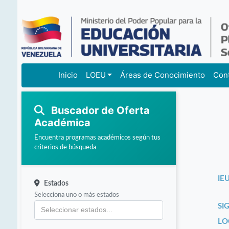
Inicio
LOEU
Áreas de Conocimiento
Con
Buscador de Oferta
Académica
Encuentra programas académicos según tus
criterios de búsqueda
IEU
Estados
Selecciona uno o más estados
SI
LO