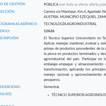
PO DE GESTIÓN:
(ver toda la oferta oferta púb
PÚBLICA
RECCIÓN:
Carrera vía Manrique, Km.4, Apartado
AUSTRIA. MUNICIPIO EZEQUIEL ZAMO
OGRAMA ACADÉMICO:
TECNOLOGÍA AGROINDUSTRIAL
DIGO:
12626
SCRIPCIÓN:
El Técnico Superior Universitario en Te
Aplicar, manejar, mantener, evaluar y se
primas de productos procedentes de la agr
la pesca en productos terminados y des
agroindustrial del país. Participar en 
embalaje-empaque y almacenamiento d
transformación, aplicando los principi
manejo racional y aprovechamiento de
pesqueros.
RIODICIDAD:
Semestral.
ULO(S):
TÉCNICO SUPERIOR AGROINDUS