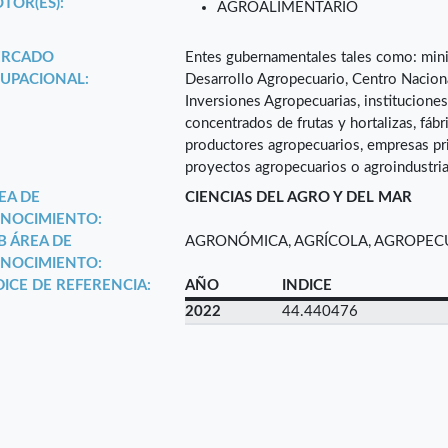
TOR(ES):
AGROALIMENTARIO
RCADO
Entes gubernamentales tales como: minis
UPACIONAL:
Desarrollo Agropecuario, Centro Nacion
Inversiones Agropecuarias, instituciones 
concentrados de frutas y hortalizas, fáb
productores agropecuarios, empresas pr
proyectos agropecuarios o agroindustria
EA DE
CIENCIAS DEL AGRO Y DEL MAR
NOCIMIENTO:
B ÁREA DE
AGRONÓMICA, AGRÍCOLA, AGROPECU
NOCIMIENTO:
DICE DE REFERENCIA:
AÑO
INDICE
2022
44.440476