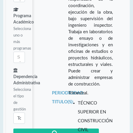
coordinación,
ejecución de la obra,
Programa
bajo supervisión del
Académico
ingeniero inspector.
Selecciona
Trabaja en laboratorios
uno o
de ensayo o de
más
investigaciones y en
programas
oficinas de estudios o
proyectos hidráulicos,
estructurales y viales.
Puede crear y
Dependencia
administrar empresas
Administrativa
de construcción.
Selecciona
PERIODICIDAD:
Trimestral.
el tipo
TITULO(S):
de
TÉCNICO
gestión
SUPERIOR EN
CONSTRUCCIÓN
CIVIL