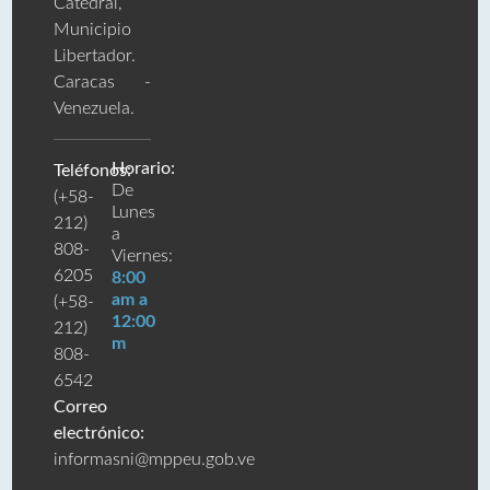
Catedral,
Municipio
Libertador.
Caracas -
Venezuela.
Horario:
Teléfonos:
De
(+58-
Lunes
212)
a
808-
Viernes:
6205
8:00
am a
(+58-
12:00
212)
m
808-
6542
Correo
electrónico:
informasni@mppeu.gob.ve