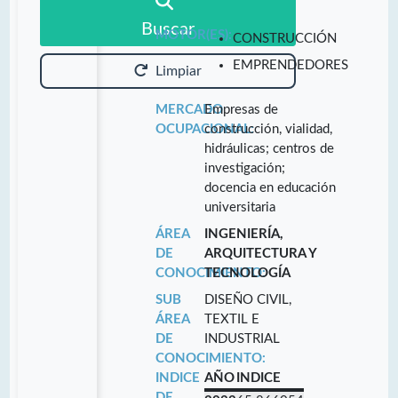
Buscar
MOTOR(ES):
CONSTRUCCIÓN
EMPRENDEDORES
Limpiar
MERCADO
Empresas de
OCUPACIONAL:
construcción, vialidad,
hidráulicas; centros de
investigación;
docencia en educación
universitaria
ÁREA
INGENIERÍA,
DE
ARQUITECTURA Y
CONOCIMIENTO:
TECNOLOGÍA
SUB
DISEÑO CIVIL,
ÁREA
TEXTIL E
DE
INDUSTRIAL
CONOCIMIENTO:
INDICE
AÑO
INDICE
DE