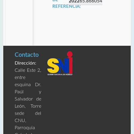
2022
65.866054
REFERENCIA:
Contacto
Dirección:
Calle Este 2,
entre
esquina Dr.
Paúl y
Salvador de
León, Torre
sede del
CNU,
Parroquia