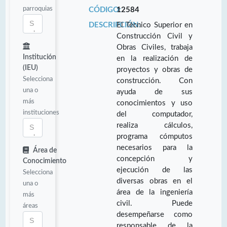
parroquias
CÓDIGO:
12584
DESCRIPCIÓN:
El Técnico Superior en
Construcción Civil y
Obras Civiles, trabaja
Institución
en la realización de
(IEU)
proyectos y obras de
Selecciona
construcción. Con
una o
ayuda de sus
más
conocimientos y uso
instituciones
del computador,
realiza cálculos,
programa cómputos
necesarios para la
Área de
concepción y
Conocimiento
ejecución de las
Selecciona
diversas obras en el
una o
área de la ingeniería
más
civil. Puede
áreas
desempeñarse como
responsable de la