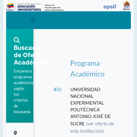
Buscador
de Oferta
Académica
Programa
Encuentra
Académico
programas
académicos
según
IEU:
UNIVERSIDAD
tus
NACIONAL
criterios
EXPERIMENTAL
de
POLITÉCNICA
búsqueda
ANTONIO JOSÉ DE
(ver oferta de
SUCRE
esta institución)