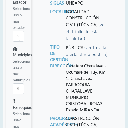
Estados
SIGLAS
UNEXPO
Selecciona
LOCALIDAD:
LOCALIDAD
uno o
CONSTRUCCIÓN
más
(ver
CIVIL (TÉCNICA)
estados
el detalle de esta
localidad)
TIPO
(ver toda la
PÚBLICA
DE
oferta oferta pública)
Municipios
GESTIÓN:
Selecciona
DIRECCIÓN:
Carretera Charallave -
uno o
Ocumare del Tuy, Km
más
1. Charallave..
municipios
PARROQUIA
CHARALLAVE.
MUNICIPIO
CRISTÓBAL ROJAS.
Parroquias
Estado MIRANDA.
Selecciona
PROGRAMA
CONSTRUCCIÓN
una o
ACADÉMICO:
CIVIL (TÉCNICA)
más