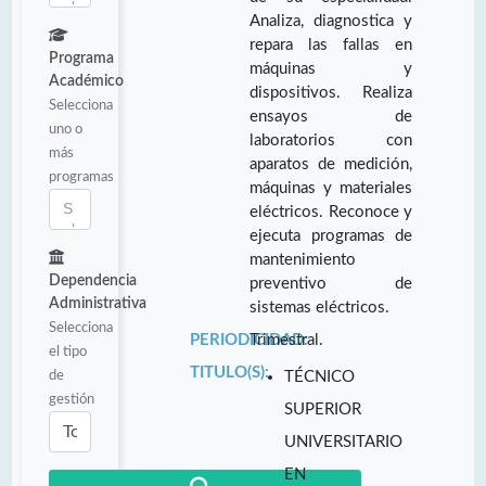
Analiza, diagnostica y
repara las fallas en
Programa
máquinas y
Académico
dispositivos. Realiza
Selecciona
ensayos de
uno o
laboratorios con
más
aparatos de medición,
programas
máquinas y materiales
eléctricos. Reconoce y
ejecuta programas de
mantenimiento
Dependencia
preventivo de
Administrativa
sistemas eléctricos.
Selecciona
PERIODICIDAD:
Trimestral.
el tipo
TITULO(S):
de
TÉCNICO
gestión
SUPERIOR
UNIVERSITARIO
EN