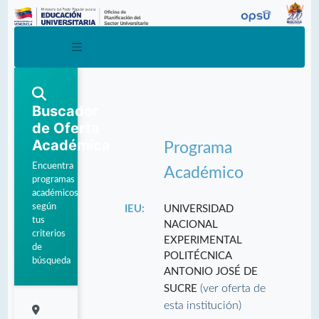
Buscador
de Oferta
Académica
Programa
Encuentra
Académico
programas
académicos
según
IEU:
UNIVERSIDAD
tus
NACIONAL
criterios
EXPERIMENTAL
de
POLITÉCNICA
búsqueda
ANTONIO JOSÉ DE
(ver oferta de
SUCRE
esta institución)