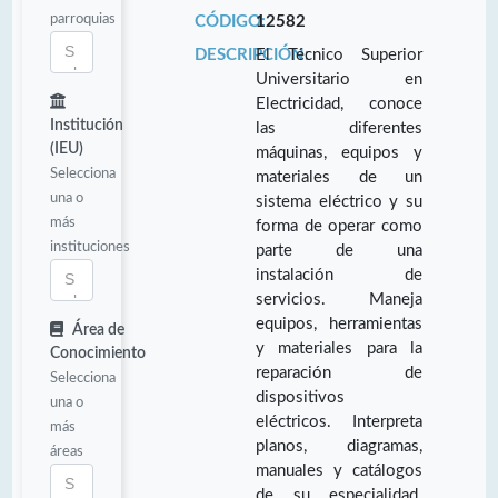
parroquias
CÓDIGO:
12582
DESCRIPCIÓN:
El Técnico Superior
Universitario en
Electricidad, conoce
Institución
las diferentes
(IEU)
máquinas, equipos y
Selecciona
materiales de un
una o
sistema eléctrico y su
más
forma de operar como
instituciones
parte de una
instalación de
servicios. Maneja
equipos, herramientas
Área de
y materiales para la
Conocimiento
reparación de
Selecciona
dispositivos
una o
eléctricos. Interpreta
más
planos, diagramas,
áreas
manuales y catálogos
de su especialidad.