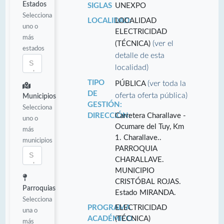
Estados
SIGLAS
UNEXPO
Selecciona
LOCALIDAD:
LOCALIDAD
uno o
ELECTRICIDAD
más
(ver el
(TÉCNICA)
estados
detalle de esta
localidad)
TIPO
(ver toda la
PÚBLICA
DE
oferta oferta pública)
Municipios
GESTIÓN:
Selecciona
DIRECCIÓN:
Carretera Charallave -
uno o
Ocumare del Tuy, Km
más
1. Charallave..
municipios
PARROQUIA
CHARALLAVE.
MUNICIPIO
CRISTÓBAL ROJAS.
Parroquias
Estado MIRANDA.
Selecciona
PROGRAMA
ELECTRICIDAD
una o
ACADÉMICO:
(TÉCNICA)
más