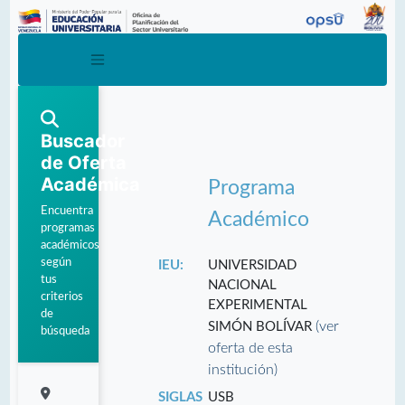
Buscador
de Oferta
Académica
Programa
Encuentra
Académico
programas
académicos
según
IEU:
UNIVERSIDAD
tus
NACIONAL
criterios
EXPERIMENTAL
de
(ver
SIMÓN BOLÍVAR
búsqueda
oferta de esta
institución)
SIGLAS
USB