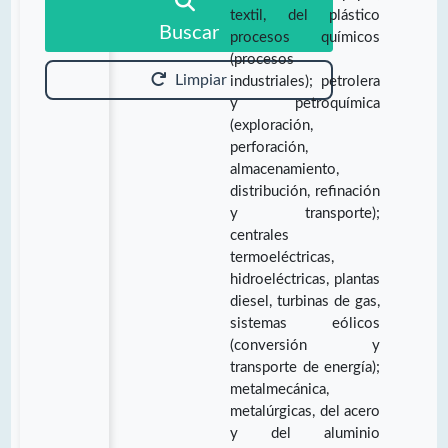
textil, del plástico
Buscar
procesos químicos
(procesos
Limpiar
industriales); petrolera
y petroquímica
(exploración,
perforación,
almacenamiento,
distribución, refinación
y transporte);
centrales
termoeléctricas,
hidroeléctricas, plantas
diesel, turbinas de gas,
sistemas eólicos
(conversión y
transporte de energía);
metalmecánica,
metalúrgicas, del acero
y del aluminio