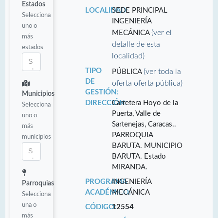
Estados
LOCALIDAD:
SEDE PRINCIPAL
Selecciona
INGENIERÍA
uno o
(ver el
MECÁNICA
más
detalle de esta
estados
localidad)
TIPO
(ver toda la
PÚBLICA
DE
oferta oferta pública)
GESTIÓN:
Municipios
DIRECCIÓN:
Carretera Hoyo de la
Selecciona
Puerta, Valle de
uno o
Sartenejas, Caracas..
más
PARROQUIA
municipios
BARUTA. MUNICIPIO
BARUTA. Estado
MIRANDA.
PROGRAMA
INGENIERÍA
Parroquias
ACADÉMICO:
MECÁNICA
Selecciona
una o
CÓDIGO:
12554
más