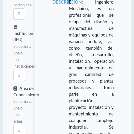
DESCRIPCIÓN:
El Ingeniero
parroquias
Mecánico, es un
profesional que se
ocupa del diseño y
manufactura de
Institución
máquinas y equipos de
(IEU)
variada índole, así
Selecciona
como también del
una o
diseño, desarrollo,
más
instalación, operación
instituciones
y mantenimiento de
gran cantidad de
procesos y plantas
industriales. Toma
Área de
parte en la
Conocimiento
planificación,
Selecciona
proyecto, instalación y
una o
mantenimiento de
más
cualquier complejo
áreas
industrial. Se
desenvuelve en los