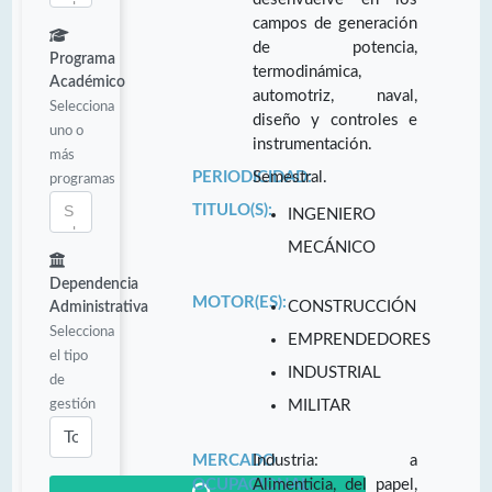
campos de generación
de potencia,
Programa
termodinámica,
Académico
automotriz, naval,
Selecciona
diseño y controles e
uno o
instrumentación.
más
PERIODICIDAD:
Semestral.
programas
TITULO(S):
INGENIERO
MECÁNICO
Dependencia
MOTOR(ES):
CONSTRUCCIÓN
Administrativa
Selecciona
EMPRENDEDORES
el tipo
INDUSTRIAL
de
gestión
MILITAR
MERCADO
Industria: a
OCUPACIONAL:
Alimenticia, del papel,