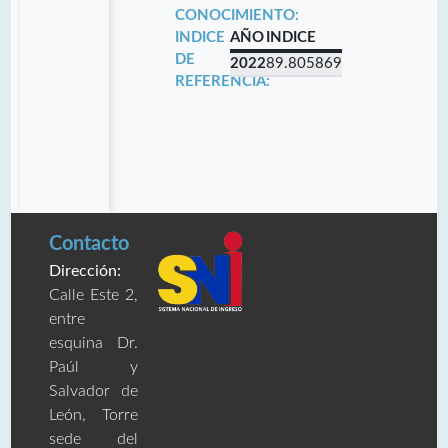
CONOCIMIENTO:
INDICE
AÑO
INDICE
DE
2022
89.805869
REFERENCIA:
Contacto
Dirección:
Calle Este 2,
entre
esquina Dr.
Paúl y
Salvador de
León, Torre
sede del