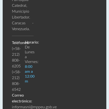
Catedral,
Municipio
Libertador.
Caracas -
Venezuela.
Horario:
Teléfonos:
De
(+58-
Lunes
212)
a
808-
Viernes:
6205
8:00
am a
(+58-
12:00
212)
m
808-
6542
Correo
electrónico:
informasni@mppeu.gob.ve