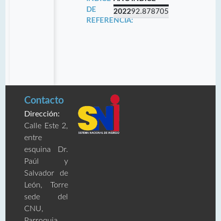
DE
2022
92.878705
REFERENCIA:
Contacto
Dirección:
Calle Este 2,
entre
esquina Dr.
Paúl y
Salvador de
León, Torre
sede del
CNU,
Parroquia