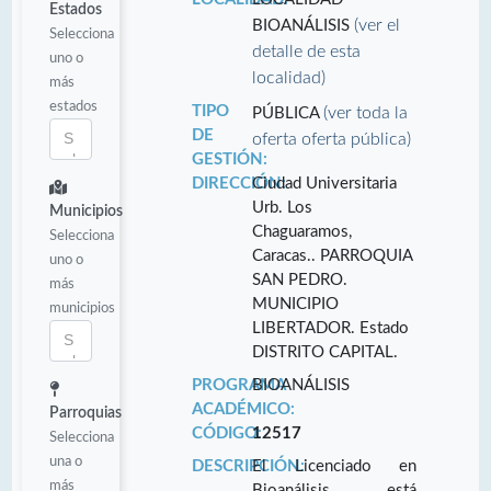
Estados
(ver el
BIOANÁLISIS
Selecciona
detalle de esta
uno o
localidad)
más
estados
TIPO
(ver toda la
PÚBLICA
DE
oferta oferta pública)
GESTIÓN:
DIRECCIÓN:
Ciudad Universitaria
Urb. Los
Municipios
Chaguaramos,
Selecciona
Caracas.. PARROQUIA
uno o
SAN PEDRO.
más
MUNICIPIO
municipios
LIBERTADOR. Estado
DISTRITO CAPITAL.
PROGRAMA
BIOANÁLISIS
ACADÉMICO:
Parroquias
CÓDIGO:
12517
Selecciona
una o
DESCRIPCIÓN:
El Licenciado en
más
Bioanálisis, está