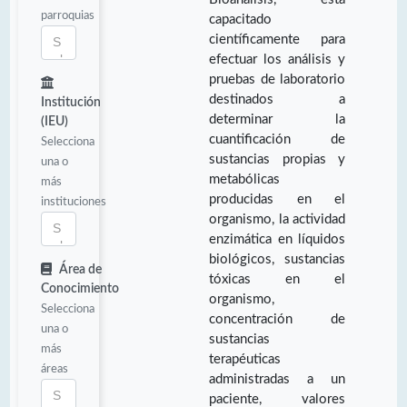
parroquias
capacitado
científicamente para
efectuar los análisis y
pruebas de laboratorio
destinados a
Institución
determinar la
(IEU)
cuantificación de
Selecciona
sustancias propias y
una o
metabólicas
más
producidas en el
instituciones
organismo, la actividad
enzimática en líquidos
biológicos, sustancias
Área de
tóxicas en el
Conocimiento
organismo,
Selecciona
concentración de
una o
sustancias
más
terapéuticas
áreas
administradas a un
paciente, valores