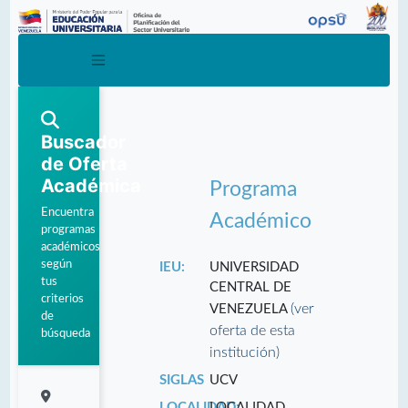
Buscador
de Oferta
Académica
Programa
Encuentra
Académico
programas
académicos
según
IEU:
UNIVERSIDAD
tus
CENTRAL DE
criterios
(ver
VENEZUELA
de
oferta de esta
búsqueda
institución)
SIGLAS
UCV
LOCALIDAD:
LOCALIDAD