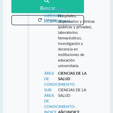
Buscar
MOTOR(ES):
MERCADO
Hospitales,
Limpiar
OCUPACIONAL:
dispensarios y clínicas
(públicas y privadas),
laboratorios
farmacéuticos,
investigación y
docencia en
instituciones de
educación
universitaria.
ÁREA
CIENCIAS DE LA
DE
SALUD
CONOCIMIENTO:
SUB
CIENCIAS DE LA
ÁREA
SALUD
DE
CONOCIMIENTO:
INDICE
AÑO
INDICE