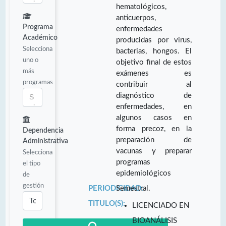
hematológicos,
anticuerpos,
Programa
enfermedades
Académico
producidas por virus,
Selecciona
bacterias, hongos. El
uno o
objetivo final de estos
más
exámenes es
programas
contribuir al
diagnóstico de
enfermedades, en
algunos casos en
forma precoz, en la
Dependencia
preparación de
Administrativa
vacunas y preparar
Selecciona
programas
el tipo
epidemiológicos
de
gestión
PERIODICIDAD:
Semestral.
TITULO(S):
LICENCIADO EN
BIOANÁLISIS