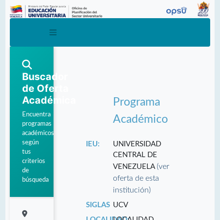
Buscador
de Oferta
Académica
Programa
Encuentra
Académico
programas
académicos
según
IEU:
UNIVERSIDAD
tus
CENTRAL DE
criterios
(ver
VENEZUELA
de
oferta de esta
búsqueda
institución)
SIGLAS
UCV
LOCALIDAD:
LOCALIDAD