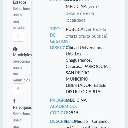
Estados
(ver el
MEDICINA
Selecciona
detalle de esta
uno o
localidad)
más
estados
TIPO
(ver toda la
PÚBLICA
DE
oferta oferta pública)
GESTIÓN:
DIRECCIÓN:
Ciudad Universitaria
Urb. Los
Municipios
Chaguaramos,
Selecciona
Caracas.. PARROQUIA
uno o
SAN PEDRO.
más
MUNICIPIO
municipios
LIBERTADOR. Estado
DISTRITO CAPITAL.
PROGRAMA
MEDICINA
ACADÉMICO:
Parroquias
CÓDIGO:
12515
Selecciona
una o
DESCRIPCIÓN:
El Médico Cirujano,
más
está capacitado para