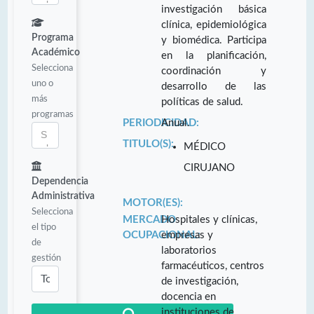
investigación básica
clínica, epidemiológica
Programa
y biomédica. Participa
Académico
en la planificación,
Selecciona
coordinación y
uno o
desarrollo de las
más
políticas de salud.
programas
PERIODICIDAD:
Anual.
TITULO(S):
MÉDICO
CIRUJANO
Dependencia
Administrativa
MOTOR(ES):
Selecciona
MERCADO
Hospitales y clínicas,
el tipo
OCUPACIONAL:
empresas y
de
laboratorios
gestión
farmacéuticos, centros
de investigación,
docencia en
instituciones de