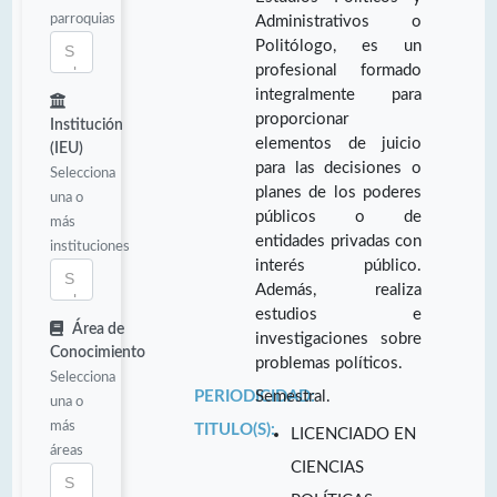
parroquias
Administrativos o
Politólogo, es un
profesional formado
integralmente para
proporcionar
Institución
elementos de juicio
(IEU)
para las decisiones o
Selecciona
planes de los poderes
una o
públicos o de
más
entidades privadas con
instituciones
interés público.
Además, realiza
estudios e
Área de
investigaciones sobre
Conocimiento
problemas políticos.
Selecciona
PERIODICIDAD:
Semestral.
una o
más
TITULO(S):
LICENCIADO EN
áreas
CIENCIAS