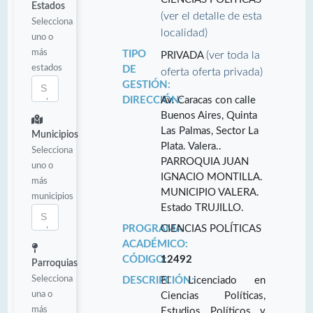
Estados
(ver el detalle de esta
Selecciona
localidad)
uno o
más
TIPO
(ver toda la
PRIVADA
estados
DE
oferta oferta privada)
GESTIÓN:
DIRECCIÓN:
Av. Caracas con calle
Buenos Aires, Quinta
Las Palmas, Sector La
Municipios
Plata. Valera..
Selecciona
PARROQUIA JUAN
uno o
IGNACIO MONTILLA.
más
MUNICIPIO VALERA.
municipios
Estado TRUJILLO.
PROGRAMA
CIENCIAS POLÍTICAS
ACADÉMICO:
CÓDIGO:
12492
Parroquias
Selecciona
DESCRIPCIÓN:
El Licenciado en
una o
Ciencias Políticas,
más
Estudios Políticos y