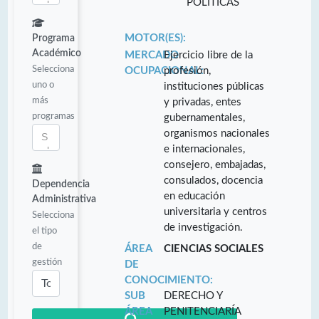
POLÍTICAS
MOTOR(ES):
Programa
Académico
MERCADO
Ejercicio libre de la
Selecciona
OCUPACIONAL:
profesión,
uno o
instituciones públicas
más
y privadas, entes
programas
gubernamentales,
organismos nacionales
e internacionales,
consejero, embajadas,
consulados, docencia
Dependencia
en educación
Administrativa
universitaria y centros
Selecciona
de investigación.
el tipo
de
ÁREA
CIENCIAS SOCIALES
gestión
DE
CONOCIMIENTO:
SUB
DERECHO Y
ÁREA
PENITENCIARÍA