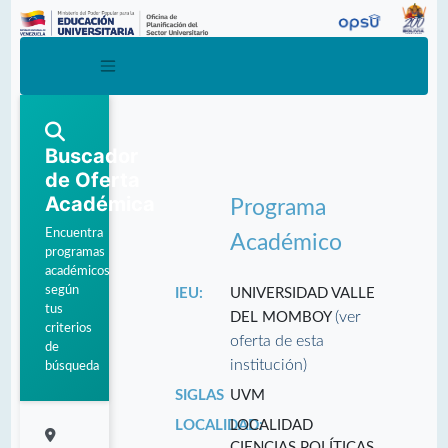
Buscador
de Oferta
Académica
Programa
Encuentra
Académico
programas
académicos
según
IEU:
UNIVERSIDAD VALLE
tus
(ver
DEL MOMBOY
criterios
oferta de esta
de
institución)
búsqueda
SIGLAS
UVM
LOCALIDAD:
LOCALIDAD
CIENCIAS POLÍTICAS